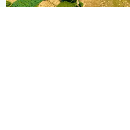
PLANTIX INTELLIGENCE
The intelligence behind this page
Explore the live agronomic data that powers Plantix
disease pages.
Discover
→