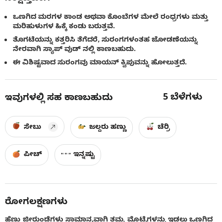
ಒಣಗಿದ ಮರಗಳ ಕಾಂಡ ಅಥವಾ ಕೊಂಬೆಗಳ ಮೇಲೆ ರಂಧ್ರಗಳು ಮತ್ತು
ಮರಿಹುಳುಗಳ ಹಿಕ್ಕೆ ಕಂಡು ಬರುತ್ತವೆ.
ತೊಗಟೆಯನ್ನು ಕತ್ತರಿಸಿ ತೆಗೆದರೆ, ಸುರಂಗಗಳಂತಹ ಜೋಡಣೆಯನ್ನು
ನೇರವಾಗಿ ಸ್ಯಾಪ್ ವುಡ್ ನಲ್ಲಿ ಕಾಣಬಹುದು.
ಈ ವಿಶಿಷ್ಟವಾದ ಸುರಂಗವು ಮಾಯನ್ ಕ್ವಿಪುವನ್ನು ಹೋಲುತ್ತದೆ.
5
ಬೆಳೆಗಳು
ಇವುಗಳಲ್ಲಿ ಸಹ ಕಾಣಬಹುದು
ಸೇಬು
ಜಲ್ದರು ಹಣ್ಣು
ಚೆರ್ರಿ
ಪೀಚ್
ಇನ್ನಷ್ಟು
ರೋಗಲಕ್ಷಣಗಳು
ಹೆಣ್ಣು ಜೀರುಂಡೆಗಳು ಸಾಮಾನ್ಯವಾಗಿ ತಮ್ಮ ಮೊಟ್ಟೆಗಳನ್ನು ಇಡಲು ಒಣಗಿದ