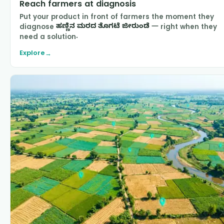
Reach farmers at diagnosis
Put your product in front of farmers the moment they
diagnose
ಹಣ್ಣಿನ ಮರದ ತೊಗಟೆ ಜೀರುಂಡೆ
— right when they
need a solution.
Explore
→