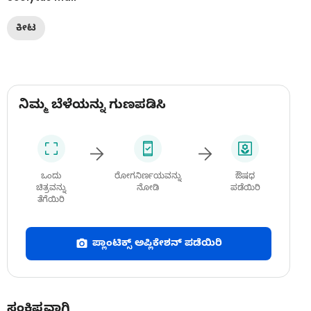
ಕೀಟ
ನಿಮ್ಮ ಬೆಳೆಯನ್ನು ಗುಣಪಡಿಸಿ
ಒಂದು
ರೋಗನಿರ್ಣಯವನ್ನು
ಔಷಧ
ಚಿತ್ರವನ್ನು
ನೋಡಿ
ಪಡೆಯಿರಿ
ತೆಗೆಯಿರಿ
ಪ್ಲಾಂಟಿಕ್ಸ್ ಅಪ್ಲಿಕೇಶನ್ ಪಡೆಯಿರಿ
ಸಂಕ್ಷಿಪ್ತವಾಗಿ