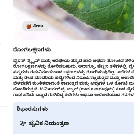
ಸೇಬು
ರೋಗಲಕ್ಷಣಗಳು
ವೈರಸ್ ಸ್ಟ್ರೈನ್ ಮತ್ತು ಆತಿಥೇಯ ಸಸ್ಯದ ಜಾತಿ ಅಥವಾ ಸೋಂಕಿತ ತ
ರೋಗಲಕ್ಷಣಗಳನ್ನು ತೋರಿಸಬಹುದು. ಆದಾಗ್ಯೂ, ಹೆಚ್ಚಿನ ತಳಿಗಳಲ್ಲಿ, ವೈ
ಸಸ್ಯಗಳು ಗಮನಿಸಬಹುದಾದ ಲಕ್ಷಣಗಳನ್ನು ತೋರಿಸುವುದಿಲ್ಲ. ಎಲೆಗ
ಮತ್ತು ರೇಖೆ ಮಾದರಿಯ ಪಟ್ಟಿಗಳಿಂದ ನಿರೂಪಿಸಲ್ಪಡುತ್ತವೆ ಮತ್ತು ಅ
ಬೆಳವಣಿಗೆ ಕುಂಠಿತವಾದಂತೆ ಕಾಣುತ್ತದೆ ಮತ್ತು ಅವುಗಳ ಒಳ ತೊಗಟೆ ಮತ್ತು
ಹೊಂದಿರುತ್ತವೆ. ಟರ್ಮಿನಲ್ ಡೈ ಬ್ಯಾಕ್ (ಬುಡ ಒಣಗುವುದು) ಕೂಡ ವೈರಸ
ಗಾಢ ಹಸಿರು ಬಣ್ಣದ ಗುಳಿಬಿದ್ದ ಕಲೆಗಳು ಅಥವಾ ಅಲೆಅಲೆಯಾದ ಗೆರೆ
ಶಿಫಾರಸುಗಳು
ಜೈವಿಕ ನಿಯಂತ್ರಣ