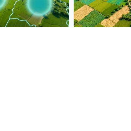
PLANTIX INTELLIGENCE
sure, mapped live
The intelligence behi
 ಕ್ಲೋರೋಟಿಕ್ ಲೀಫ್ ಸ್ಪಾಟ್ ವೈರಸ್
Explore the live agrono
trict by district.
Plantix disease pages.
Discover
→
ೌನ್‌ಲೋಡ್