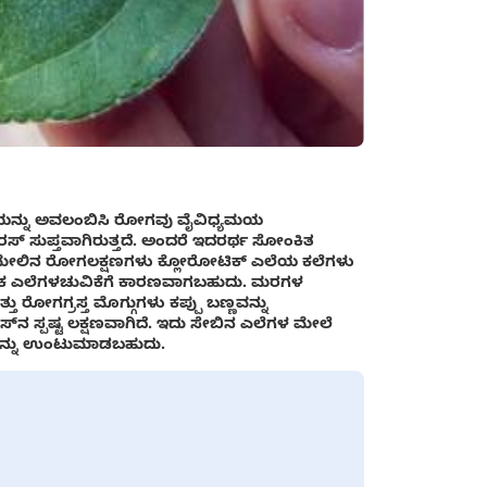
ಳಿಯನ್ನು ಅವಲಂಬಿಸಿ ರೋಗವು ವೈವಿಧ್ಯಮಯ
ರಸ್ ಸುಪ್ತವಾಗಿರುತ್ತದೆ. ಅಂದರೆ ಇದರರ್ಥ ಸೋಂಕಿತ
ಳ ಮೇಲಿನ ರೋಗಲಕ್ಷಣಗಳು ಕ್ಲೋರೋಟಿಕ್ ಎಲೆಯ ಕಲೆಗಳು
ಕಾಲಿಕ ಎಲೆಗಳಚುವಿಕೆಗೆ ಕಾರಣವಾಗಬಹುದು. ಮರಗಳ
 ರೋಗಗ್ರಸ್ತ ಮೊಗ್ಗುಗಳು ಕಪ್ಪು ಬಣ್ಣವನ್ನು
್‌ನ ಸ್ಪಷ್ಟ ಲಕ್ಷಣವಾಗಿದೆ. ಇದು ಸೇಬಿನ ಎಲೆಗಳ ಮೇಲೆ
ಗಳನ್ನು ಉಂಟುಮಾಡಬಹುದು.