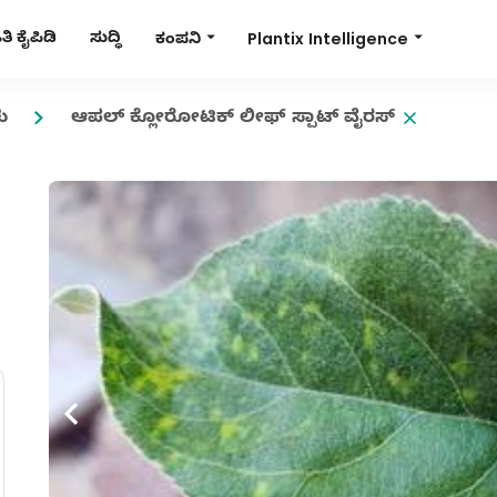
Plantix Intelligence
ಿ ಕೈಪಿಡಿ
ಸುದ್ಧಿ
ಕಂಪನಿ
ು
ಆಪಲ್ ಕ್ಲೋರೋಟಿಕ್ ಲೀಫ್ ಸ್ಪಾಟ್ ವೈರಸ್