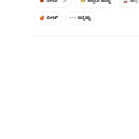
ಸೇಬು
ಜಲ್ದರು ಹಣ್ಣು
ಚೆರ್ರಿ
ಪೀಚ್
ಇನ್ನಷ್ಟು