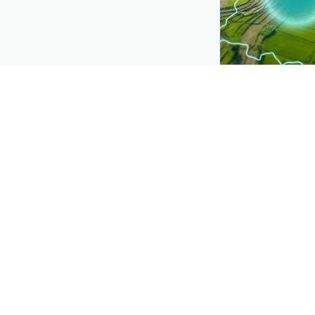
CROP INSIGHTS
Disease pres
See where
ಆಪಲ್
is spreading, dis
Explore
→
ಪ್ಲಾಂಟಿಕ್ಸ್ ಡ