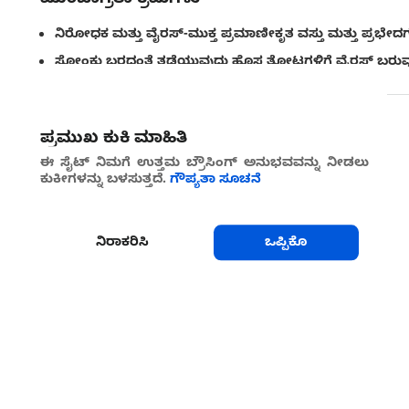
ನಿರೋಧಕ ಮತ್ತು ವೈರಸ್-ಮುಕ್ತ ಪ್ರಮಾಣೀಕೃತ ವಸ್ತು ಮತ್ತು ಪ್ರಭೇದಗಳನ
ಸೋಂಕು ಬರದಂತೆ ತಡೆಯುವುದು ಹೊಸ ತೋಟಗಳಿಗೆ ವೈರಸ್‌ ಬರುವುದನ
ಶೇರ್ ಮಾಡು
ಪ್ರಮುಖ ಕುಕಿ ಮಾಹಿತಿ
ಈ ಸೈಟ್ ನಿಮಗೆ ಉತ್ತಮ ಬ್ರೌಸಿಂಗ್ ಅನುಭವವನ್ನು ನೀಡಲು
ಕುಕೀಗಳನ್ನು ಬಳಸುತ್ತದೆ.
ಗೌಪ್ಯತಾ ಸೂಚನೆ
ನಿರಾಕರಿಸಿ
ಒಪ್ಪಿಕೊ