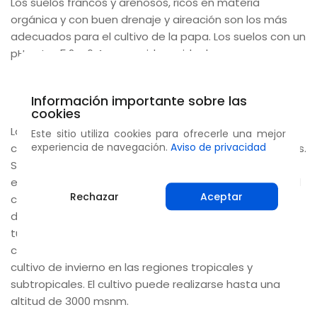
Los suelos francos y arenosos, ricos en materia
orgánica y con buen drenaje y aireación son los más
adecuados para el cultivo de la papa. Los suelos con un
pH entre 5,2 a 6,4 se consideran ideales.
Clima
Información importante sobre las
cookies
La papa es un cultivo de clima templado. Sin embargo,
Este sitio utiliza cookies para ofrecerle una mejor
experiencia de navegación.
Aviso de privacidad
crece bajo una amplia gama de condiciones climáticas.
Se cultiva solo en lugares donde la temperatura de la
estación de crecimiento es moderadamente fresca. El
Rechazar
Aceptar
crecimiento vegetativo de la planta es mejor a 24 °C
de temperatura, mientras que el desarrollo del
tubérculo es mejor a 20 °C. Por lo tanto, la papa se
cultiva como cultivo de verano en las colinas y como
cultivo de invierno en las regiones tropicales y
subtropicales. El cultivo puede realizarse hasta una
altitud de 3000 msnm.