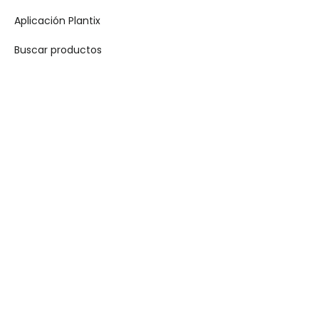
Aplicación Plantix
Buscar productos
Para empresas
API Toolkit
Crop Insights
Para empresas
Demand Creation
Book a Demo
Company