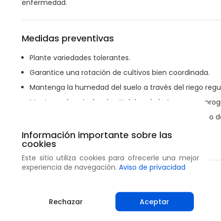
enfermedad.
Medidas preventivas
Plante variedades tolerantes.
Garantice una rotación de cultivos bien coordinada.
Mantenga la humedad del suelo a través del riego regul
Mantenga los niveles de pH del suelo bajos con un progr
Por ejemplo aplique sulfato elemental, yeso o sulfato
reducir la gravedad de la enfermedad.
Información importante sobre las
No aplique cal antes de plantar.
cookies
Este sitio utiliza cookies para ofrecerle una mejor
experiencia de navegación.
Aviso de privacidad
Compartir
Rechazar
Aceptar