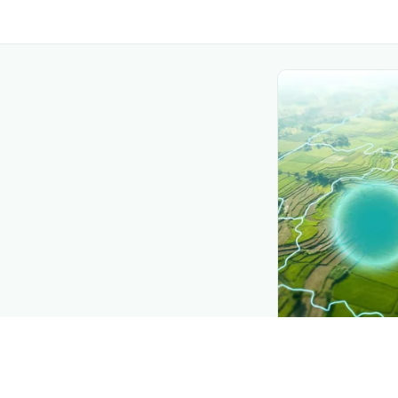
CROP INSIGHTS
Disease press
See where
Sarna