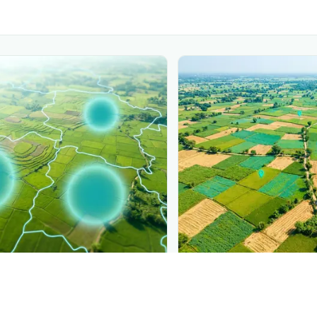
PLANTIX INTELLIGENCE
ure, mapped live
The intelligence behi
 Común de la Papa
is spreading,
Explore the live agronomi