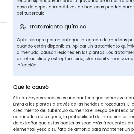
reduce significativamente la gravedad de la costra comú
base de cepas competitivas de bacterias pueden aumen
del tubérculo.
Tratamiento químico
Opte siempre por un enfoque integrado de medidas prev
cuando estén disponibles. Aplicar un tratamiento químico
a menudo, causan lesiones en las plantas. Los tratamien
oxitetraciclina y estreptomicina, clortalonil y manco
infección.
Qué lo causó
Streptomyces scabies es una bacteria que sobrevive como 
Entra a las plantas a través de las heridas o rozaduras. El
crecimiento del tubérculo aumenta el riesgo de infecció
cantidades de oxígeno, la probabilidad de infección es ma
de extrañar que estas bacterias sean más frecuentes en lo
elemental, yeso o sulfato de amonio para mantener un pH 