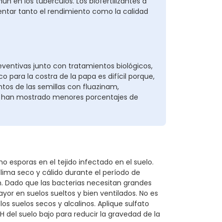
n en los tubérculos. Los biofertilizantes a
tar tanto el rendimiento como la calidad
entivas junto con tratamientos biológicos,
 para la costra de la papa es difícil porque,
tos de las semillas con fluazinam,
zeb han mostrado menores porcentajes de
esporas en el tejido infectado en el suelo.
 clima seco y cálido durante el período de
n. Dado que las bacterias necesitan grandes
yor en suelos sueltos y bien ventilados. No es
s suelos secos y alcalinos. Aplique sulfato
del suelo bajo para reducir la gravedad de la