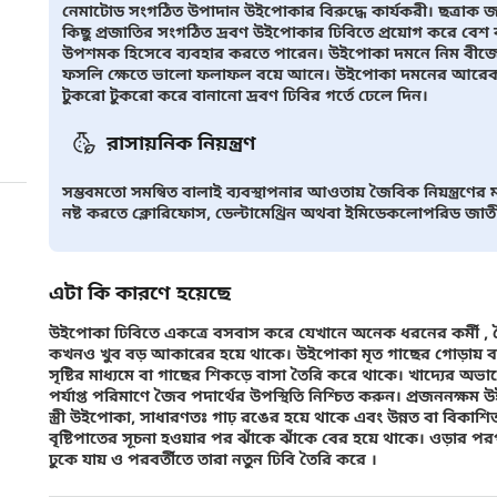
নেমাটোড সংগঠিত উপাদান উইপোকার বিরুদ্ধে কার্যকরী। ছত্রাক জ
কিছু প্রজাতির সংগঠিত দ্রবণ উইপোকার ঢিবিতে প্রয়োগ করে বেশ 
উপশমক হিসেবে ব্যবহার করতে পারেন। উইপোকা দমনে নিম বীজের
ফসলি ক্ষেতে ভালো ফলাফল বয়ে আনে। উইপোকা দমনের আরেকটি উপ
টুকরো টুকরো করে বানানো দ্রবণ ঢিবির গর্তে ঢেলে দিন।
রাসায়নিক নিয়ন্ত্রণ
সম্ভবমতো সমন্বিত বালাই ব্যবস্থাপনার আওতায় জৈবিক নিয়ন্ত্রণের মা
নষ্ট করতে ক্লোরিফোস, ডেল্টামেথ্রিন অথবা ইমিডেকলোপরিড জা
এটা কি কারণে হয়েছে
উইপোকা ঢিবিতে একত্রে বসবাস করে যেখানে অনেক ধরনের কর্মী ,
কখনও খুব বড় আকারের হয়ে থাকে। উইপোকা মৃত গাছের গোড়ায় বা মাট
সৃষ্টির মাধ্যমে বা গাছের শিকড়ে বাসা তৈরি করে থাকে। খাদ্যের 
পর্যাপ্ত পরিমাণে জৈব পদার্থের উপস্থিতি নিশ্চিত করুন। প্রজননক্ষম
স্ত্রী উইপোকা, সাধারণতঃ গাঢ় রঙের হয়ে থাকে এবং উন্নত বা বিকা
বৃষ্টিপাতের সূচনা হওয়ার পর ঝাঁকে ঝাঁকে বের হয়ে থাকে। ওড়ার প
ঢুকে যায় ও পরবর্তীতে তারা নতুন ঢিবি তৈরি করে ।