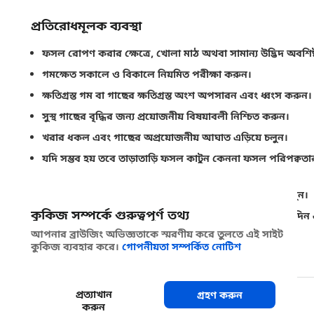
প্রতিরোধমূলক ব্যবস্থা
ফসল রোপণ করার ক্ষেত্রে, খোলা মাঠ অথবা সামান্য উদ্ভিদ অবশিষ্
গমক্ষেত সকালে ও বিকালে নিয়মিত পরীক্ষা করুন।
ক্ষতিগ্রস্ত গম বা গাছের ক্ষতিগ্রস্ত অংশ অপসারন এবং ধ্বংস করুন।
সুস্থ গাছের বৃদ্ধির জন্য প্রয়োজনীয় বিষয়াবলী নিশ্চিত করুন।
খরার ধকল এবং গাছের অপ্রয়োজনীয় আঘাত এড়িয়ে চলুন।
যদি সম্ভব হয় তবে তাড়াতাড়ি ফসল কাটুন কেননা ফসল পরিপক্বতা
করে।
ফসলের অবশিষ্টাংশ এবং অন্যান্য উদ্ভিদজ আবাস সরিয়ে ফেলুন।
কুকিজ সম্পর্কে গুরুত্বপূর্ণ তথ্য
ফসলের জমিতে উইপোকার বাসা এবং সুড়ঙ্গগুলো ধ্বংস করে দিন এবং
শিকার করার জন্য সেগুলো উন্মুক্ত করে দিন।
আপনার ব্রাউজিং অভিজ্ঞতাকে স্মরণীয় করে তুলতে এই সাইট
কুকিজ ব্যবহার করে।
গোপনীয়তা সম্পর্কিত নোটিশ
ফসল আবর্তন এবং সাথী ফসল ব্যবহার করুন ।
প্রত্যাখান
গ্রহণ করুন
শেয়ার করুন
করুন