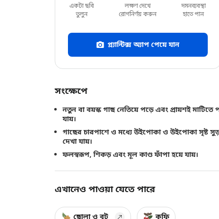
একটা ছবি
লক্ষণ দেখে
দমনব্যবস্থা
তুলুন
রোগনির্ণয় করুন
হাতে পান
প্ল্যান্টিক্স অ্যাপ পেয়ে যান
সংক্ষেপে
নতুন বা বয়স্ক গাছ নেতিয়ে পড়ে এবং প্রায়শই মাটিতে 
যায়।
গাছের চারপাশে ও মধ্যে উইপোকা ও উইপোকা সৃষ্ট সুড়ঙ
দেখা যায়।
ফলস্বরূপ, শিকড় এবং মূল কাণ্ড ফাঁপা হয়ে যায়।
এখানেও পাওয়া যেতে পারে
ছোলা ও বুট
কফি