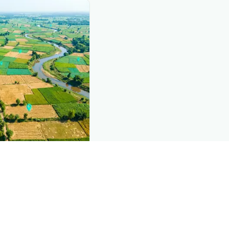
nd this page
mic data that powers