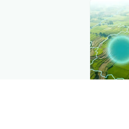
CROP INSIGHTS
Disease press
See where
কাসাভ
spreading, distri
Explore
→