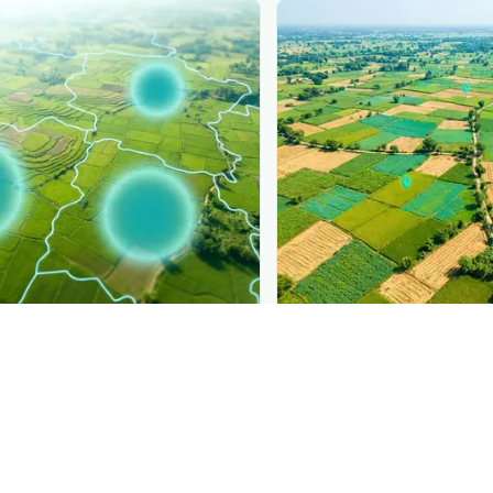
PLANTIX INTELLIGENCE
ure, mapped live
The intelligence behi
ার ফাইটোপ্লাজমা রোগ
is
Explore the live agrono
ct by district.
Plantix disease pages.
Discover
→