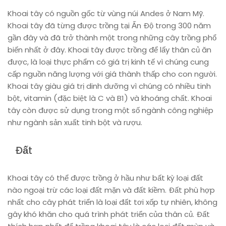
Khoai tây có nguồn gốc từ vùng núi Andes ở Nam Mỹ.
Khoai tây đã từng được trồng tại Ấn Độ trong 300 năm
gần đây và đã trở thành một trong những cây trồng phổ
biến nhất ở đây. Khoai tây được trồng để lấy thân củ ăn
được, là loại thực phẩm có giá trị kinh tế vì chúng cung
cấp nguồn năng lượng với giá thành thấp cho con người.
Khoai tây giàu giá trị dinh dưỡng vì chúng có nhiều tinh
bột, vitamin (đặc biệt là C và B1) và khoáng chất. Khoai
tây còn được sử dụng trong một số ngành công nghiệp
như ngành sản xuất tinh bột và rượu.
Đất
Khoai tây có thể được trồng ở hầu như bất kỳ loại đất
nào ngoại trừ các loại đất mặn và đất kiềm. Đất phù hợp
nhất cho cây phát triển là loại đất tơi xốp tự nhiên, không
gây khó khăn cho quá trình phát triển của thân củ. Đất