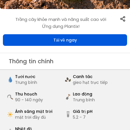
Trồng cây khỏe mạnh và năng suất cao với
Ứng dụng Plantix!
Tải về ngay
Thông tin chính
Tưới nước
Canh tác
Trung bình
gieo hạt trực tiếp
Thu hoạch
Lao động
90 - 140
ngày
Trung bình
Ánh sáng mặt trời
Giá trị pH
mặt trời đầy đủ
5.2 - 7
Nhiệt độ