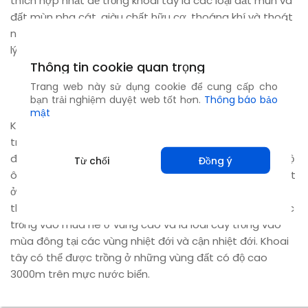
thích hợp nhất để trồng khoai tây là các loại đất mùn và
đất mùn pha cát, giàu chất hữu cơ, thoáng khí và thoát
nước tốt. Đất có pH trong khoảng 5,2 – 6,4 được xem là
lý tưởng cho cây khoai tây phát triển.
Thông tin cookie quan trọng
Khí hậu
Trang web này sử dụng cookie để cung cấp cho
bạn trải nghiệm duyệt web tốt hơn.
Thông báo bảo
mật
Khoai tây là cây sống ở vùng ôn đới nhưng có thể phát
triển ở những điều kiện khí hậu khác nhau. Chúng chỉ
được trồng tại những nơi mà mùa gieo trồng có nhiệt độ
Từ chối
Đồng ý
ôn hòa. Quá trình sinh dưỡng của cây phát triển tốt nhất
ở nhiệt độ 24°C trong khi thân củ của chúng phát triển
thích hợp ở nhiệt độ 20°C. Vì thế, khoai tây thường được
trồng vào mùa hè ở vùng cao và là loài cây trồng vào
mùa đông tại các vùng nhiệt đới và cận nhiệt đới. Khoai
tây có thể được trồng ở những vùng đất có độ cao
3000m trên mực nước biển.