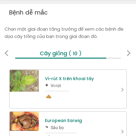
Bệnh dễ mắc
Chọn một giai đoạn tăng trưởng để xem các bệnh đe
dọa cây trồng của bạn trong giai đoạn đó.
Cây giống
Si
( 10 )
Vi-rút X trên khoai tây
Vi-rút
European Earwig
Sâu bọ