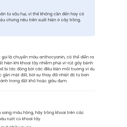
ân từ sâu hại, vì thế không cần đến hay có
iệu chứng nêu trên xuất hiện ở cây trồng,
gọi là chuyển màu anthocyanin, có thể diễn ra
t hiện khi khoai tây nhiễm phải vi-rút gây bệnh
 bị tác động bởi các điều kiện môi trường ví dụ
c gần mặt đất, bởi sự thay đổi nhiệt độ từ ban
ành trong đất khô hoặc giàu đạm.
ển sang màu hồng, hãy trồng khoai trên các
àu ruột củ khoai tây.