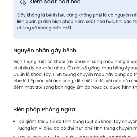
Kiểm soát hóa học
Đây không là bệnh hại, cũng không phải là có nguyên nh
liên quan gì đến biện pháp kiểm soát hóa học. Khi các tr
chúng sẽ không biến mất.
Nguyên nhân gây bệnh
Hiện tượng ruột củ khoai tây chuyển sang màu hồng được 
vì nhiều lý do khác nhau. Ở một số giống, màu hồng ấy xuấ
Cuốn lá Khoai tây. Hiện tượng chuyển màu này cũng có thể
như là tiếp xúc với ánh sáng, đặc biệt là đối với các củ mọ
đêm mát trời sang ban ngày ấm áp hoặc củ được hình th
Biện pháp Phòng ngừa
Để giám thiểu tối đa tình trạng ruột củ khoai tây chuy
luống lớn vì điều đó có thể hạn chế tình trạng chuyển m