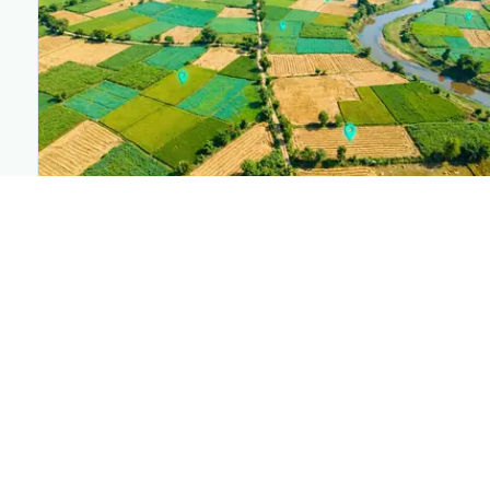
PLANTIX INTELLIGENCE
The intelligence behind this page
Explore the live agronomic data that powers Plantix
disease pages.
Discover
→