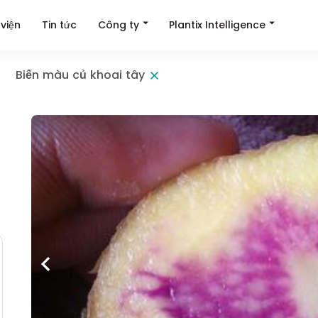
Công ty
Plantix Intelligence
viện
Tin tức
Biến màu củ khoai tây