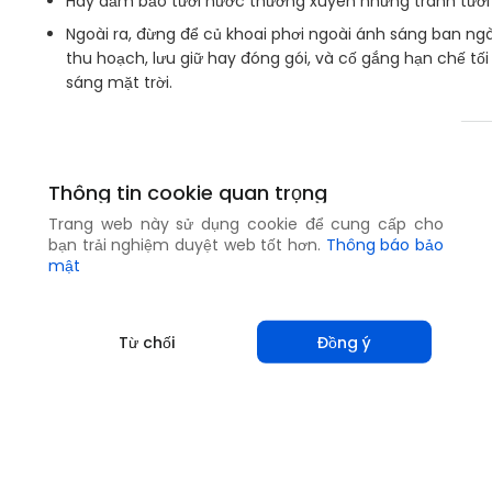
Hãy đảm bảo tưới nước thường xuyên nhưng tránh tưới
Ngoài ra, đừng để củ khoai phơi ngoài ánh sáng ban ngà
thu hoạch, lưu giữ hay đóng gói, và cố gắng hạn chế tối 
sáng mặt trời.
Chia sẻ
Thông tin cookie quan trọng
Trang web này sử dụng cookie để cung cấp cho
bạn trải nghiệm duyệt web tốt hơn.
Thông báo bảo
mật
Từ chối
Đồng ý