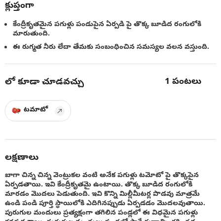
క్లుప్తంగా
కేంద్రీకృతమైన పగుళ్లు పండుపైన ఏర్పడి పై తొక్క బూడిద రంగులోకి
మారుతుంది.
ఈ రుగ్మత నీరు లేదా తేమకు సంబంధించిన సమస్యల వలన వస్తుంది.
1
పంటలు
లో కూడా చూడవచ్చు
టమాటో
లక్షణాలు
బాగా చిన్న చిన్న వెంట్రుకల వంటి అనేక పగుళ్లు టమోటో పై తొక్కపైన
ఏర్పడతాయి. ఇవి కేంద్రీకృతమై ఉంటాయి. తొక్క బూడిద రంగులోకి
మారడం మొదలు పెడుతుంది. ఇవి కొన్ని మిల్లీమీటర్ల పొడవు మాత్రమే
ఉండి పండి పూర్తి స్థాయిలోకి ఎదిగినప్పుడు ఏర్పడడం మొదలవుతాయి.
పురుగుల మందులు ప్రత్యక్షంగా తగిలిన పండ్లలో ఈ విధమైన పగుళ్లు