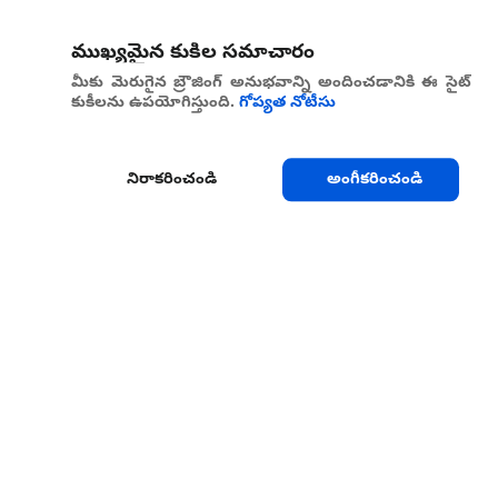
ముఖ్యమైన కుకీల సమాచారం
మీకు మెరుగైన బ్రౌజింగ్ అనుభవాన్ని అందించడానికి ఈ సైట్
కుకీలను ఉపయోగిస్తుంది.
గోప్యత నోటీసు
నిరాకరించండి
అంగీకరించండి