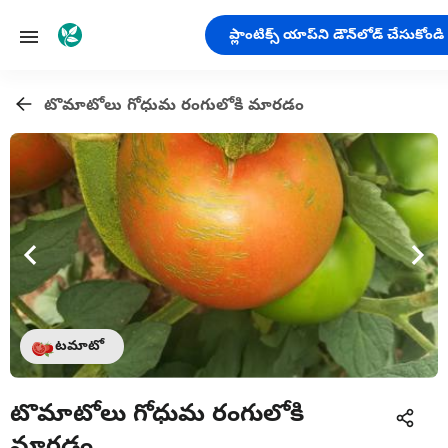
ప్లాంటిక్స్ యాప్‌ని డౌన్‌లోడ్ చేసుకోండి
టొమాటోలు గోధుమ రంగులోకి మారడం
టమాటో
టొమాటోలు గోధుమ రంగులోకి
మారడం