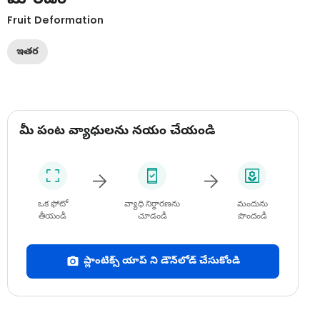
Fruit Deformation
ఇతర
మీ పంట వ్యాధులను నయం చేయండి
ఒక ఫోటో
వ్యాధి నిర్ధారణను
మందును
తీయండి
చూడండి
పొందండి
ప్లాంటిక్స్ యాప్ ని డౌన్‌లోడ్ చేసుకోండి