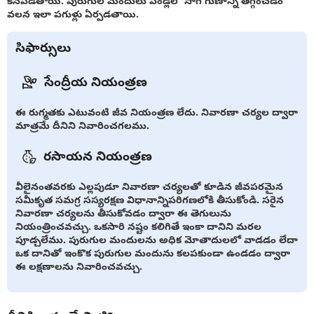
కనపడతాయి. పురుగుల మందులు పండ్లలో సాగే గుణాన్ని తగ్గించడం
వలన ఇలా పగుళ్లు ఏర్పడతాయి.
సిఫార్సులు
సేంద్రీయ నియంత్రణ
ఈ రుగ్మతకు ఎటువంటి జీవ నియంత్రణ లేదు. నివారణా చర్యల ద్వారా
మాత్రమే దీనిని నివారించగలము.
రసాయన నియంత్రణ
వీలైనంతవరకు ఎల్లపుడూ నివారణా చర్యలతో కూడిన జీవపరమైన
సమీకృత సమగ్ర సస్యరక్షణ విధానాన్నిపరిగణలోకి తీసుకోండి. సరైన
నివారణా చర్యలను తీసుకోవడం ద్వారా ఈ తెగులును
నియంత్రించవచ్చు. ఒకసారి నష్టం కలిగితే ఇంకా దానిని మరల
పూడ్చలేము. పురుగుల మందులను అధిక మోతాదులలో వాడడం లేదా
ఒక దానితో ఇంకొక పురుగుల మందును కలపకుండా ఉండడం ద్వారా
ఈ లక్షణాలను నివారించవచ్చు.