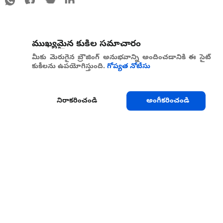
ముఖ్యమైన కుకీల సమాచారం
మీకు మెరుగైన బ్రౌజింగ్ అనుభవాన్ని అందించడానికి ఈ సైట్
కుకీలను ఉపయోగిస్తుంది.
గోప్యత నోటీసు
నిరాకరించండి
అంగీకరించండి