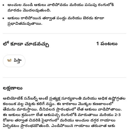
అంచుల నుండి ఆకులు వాలిపోవడం మరియు పసుపు రంగులోకి
మారడం మొదలవుతుంది.
ఆకులు రాలిపోయిన తర్వాత పండ్లు మరియు బెరడు కూడా
ప్రభావితమవుతాయి.
1
పంటలు
లో కూడా చూడవచ్చు
పిస్తా
లక్షణాలు
అబియోటిక్ సన్‌బర్న్ అంటే ప్రత్యక్ష సూర్యకాంతి మరియు అధిక ఉష్ణోగ్రతల
కలయిక వల్ల చెట్లకు కలిగే నష్టం. ఈ కారకాలు మొక్కల కణజాలంలో
తేమను మారుస్తాయి. దీనివలన ప్రారంభంలో లేత ఆకులు వాడిపోతాయి.
ఈ ఆకులు క్రమంగా లేత ఆకుపచ్చ రంగులోకి మారుతాయి మరియు 2-3
రోజుల తర్వాత చివరికి పైభాగంలో మరియు అంచుల దగ్గర గాయాలు
ఏర్పడటం ప్రారంభమౌతుంది. ఎండిపోయిన గాయాలు తరువాత ఆకు