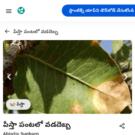
ప్లాంటిక్స్ యాప్‌ని డౌన్‌లోడ్ చేసుకోండి
పిస్తా పంటలో వడదెబ్బ
పిస్తా
పిస్తా పంటలో వడదెబ్బ
Abiotic Sunburn