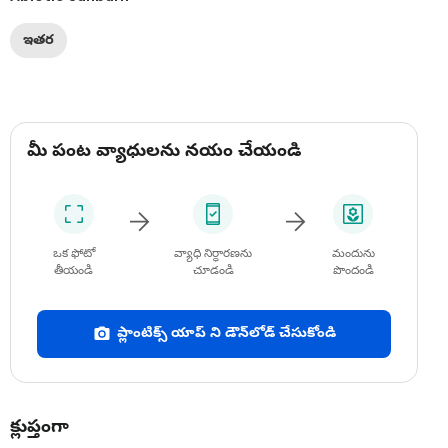
ఇతర
మీ పంట వ్యాధులను నయం చేయండి
ఒక ఫోటో
వ్యాధి నిర్ధారణను
మందును
తీయండి
చూడండి
పొందండి
ప్లాంటిక్స్ యాప్ ని డౌన్‌లోడ్ చేసుకోండి
క్లుప్తంగా