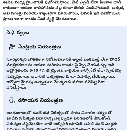
ఈనెల మధ్య ప్రాంతానికి పురోగమిస్తాయి. నీటి ఎద్దడి లేదా కీటకాల దాడి
కారణంగా ఆకులు రాలిపోవడం వల్ల కూడా బెరడు ఎండిపోతుంది. అక్కడ,
అవి పగుళ్లు మరియు క్యాంకర్లగా మారుతాయి, చివరికి ఇవి చనిపోయిన
ప్రాంతాలుగా కాండం మీద వృద్ధి చెందుతాయి.
సిఫార్సులు
సేంద్రీయ నియంత్రణ
సూర్యరశ్మిని భౌతికంగా నిరోధించడానికి తెల్లటి బంకమట్టి లేదా పౌడర్
సూత్రీకరణలను ఆకులు మరియు కాండం పై స్ప్రే చేయవచ్చు. ఇది
ఉష్ణోగ్రతలను 5-10 °C తగ్గిస్తుంది. కాల్షియం కార్బోనేట్ లేదా స్ఫటికపు
సున్నపురాయి ఆధారిత ఉత్పత్తులు కూడా సిఫార్సు చేయబడ్డాయి.
కార్నౌబా మైనపు ఉత్పత్తులు మొక్కలకు సహజ సన్‌స్క్రీన్‌గా
పనిచేస్తాయి.
రసాయన నియంత్రణ
అందుబాటులో ఉంటే జీవ చికిత్సలతో పాటు నివారణ చర్యలతో
కూడిన సమీకృత విధానాన్ని ఎల్లప్పుడూ పరిగణలోకి తీసుకోండి.
ఎరువుల సప్లిమెంట్‌గా వాడే అబ్సిసిక్ యాసిడ్ ఆపిల్ వంటి పండ్లకు
వడదెబ్బ నష్టాన్ని తగ్గించడంలో సహాయపడుతుంది మరియు ఇతర