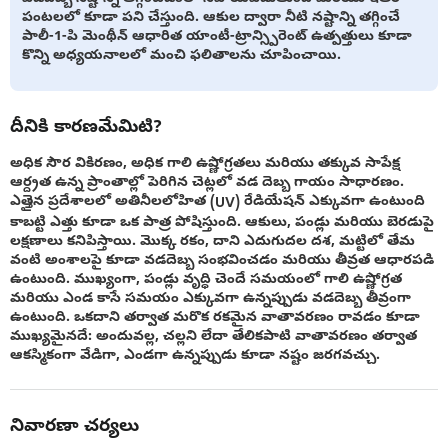
పంటలలో కూడా పని చేస్తుంది. ఆకుల ద్వారా నీటి నష్టాన్ని తగ్గించే
పాలీ-1-పి మెంథీన్ ఆధారిత యాంటీ-ట్రాన్స్పిరెంట్ ఉత్పత్తులు కూడా
కొన్ని అధ్యయనాలలో మంచి ఫలితాలను చూపించాయి.
దీనికి కారణమేమిటి?
అధిక సౌర వికిరణం, అధిక గాలి ఉష్ణోగ్రతలు మరియు తక్కువ సాపేక్ష
ఆర్ద్రత ఉన్న ప్రాంతాల్లో పెరిగిన చెట్లలో వడ దెబ్బ గాయం సాధారణం.
ఎత్తైన ప్రదేశాలలో అతినీలలోహిత (UV) రేడియేషన్ ఎక్కువగా ఉంటుంది
కాబట్టి ఎత్తు కూడా ఒక పాత్ర పోషిస్తుంది. ఆకులు, పండ్లు మరియు బెరడుపై
లక్షణాలు కనిపిస్తాయి. మొక్క రకం, దాని ఎదుగుదల దశ, మట్టిలో తేమ
వంటి అంశాలపై కూడా వడదెబ్బ సంభవించడం మరియు తీవ్రత ఆధారపడి
ఉంటుంది. ముఖ్యంగా, పండ్లు వృద్ధి చెందే సమయంలో గాలి ఉష్ణోగ్రత
మరియు ఎండ కాసే సమయం ఎక్కువగా ఉన్నప్పుడు వడదెబ్బ తీవ్రంగా
ఉంటుంది. ఒకదాని తర్వాత మరొక రకమైన వాతావరణం రావడం కూడా
ముఖ్యమైనదే: అందువల్ల, చల్లని లేదా తేలికపాటి వాతావరణం తర్వాత
ఆకస్మికంగా వేడిగా, ఎండగా ఉన్నప్పుడు కూడా నష్టం జరగవచ్చు.
నివారణా చర్యలు