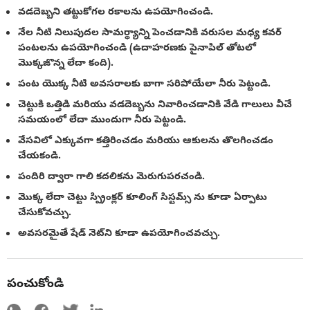
వడదెబ్బని తట్టుకోగల రకాలను ఉపయోగించండి.
నేల నీటి నిలుపుదల సామర్థ్యాన్ని పెంచడానికి వరుసల మధ్య కవర్
పంటలను ఉపయోగించండి (ఉదాహరణకు పైనాపిల్ తోటలో
మొక్కజొన్న లేదా కంది).
పంట యొక్క నీటి అవసరాలకు బాగా సరిపోయేలా నీరు పెట్టండి.
చెట్టుకి ఒత్తిడి మరియు వడదెబ్బను నివారించడానికి వేడి గాలులు వీచే
సమయంలో లేదా ముందుగా నీరు పెట్టండి.
వేసవిలో ఎక్కువగా కత్తిరించడం మరియు ఆకులను తొలగించడం
చేయకండి.
పందిరి ద్వారా గాలి కదలికను మెరుగుపరచండి.
మొక్క లేదా చెట్టు స్ప్రింక్లర్ కూలింగ్ సిస్టమ్స్ ను కూడా ఏర్పాటు
చేసుకోవచ్చు.
అవసరమైతే షేడ్ నెట్‌ని కూడా ఉపయోగించవచ్చు.
పంచుకోండి