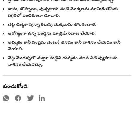
ప్రోటీన్ ఎరలను వుపయోగించి వీటి మనుగడను కనిపెట్టవచ్చు.
జామ, బొప్పాయి, పుచ్చకాయ వంటి మొక్కలను మామిడి తోటకు
దగ్గరలో పెంచకుండా చూడాలి.
చెట్ల చుట్టూ వున్నా కలుపు మొక్కలను తొలగించాలి.
ఆరోగ్యంగా ఉన్న పండ్లను మాత్రమే రవాణ చేయాలి.
అమ్మకం కానీ పండ్లను వెంటనే తినడం కానీ నాశనం చేయడం కానీ
చేయాలి.
చెట్ల మొదళ్ళలో చుట్టూ మట్టిని దున్నడం వలన వీటి ప్యుపాలను
నాశనం చేయవచ్చు.
పంచుకోండి