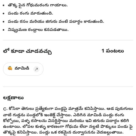
తొక్క పైన గోధుమరంగు గాయాలు.
పండు రంగు మారుతుంది.
పండు రసం మరియు జిగురు వంటి పదార్ధం కారుతుంది.
నిష్క్రమణ రంధ్రాలు కనపడతాయి.
1
పంటలు
లో కూడా చూడవచ్చు
మామిడి
లక్షణాలు
C. కోసిరా తెగులు ప్రత్యేకంగా పండ్లపై మాత్రమే కనిపిస్తాయి. ఆడ పురుగులు
వాటి గుడ్లను పండ్లలోకి ఇంజెక్ట్ చేస్తాయి. ఎదిగిన మామిడి పండ్లు రంగు
కోల్పోయి, పళ్ళ రసాలను విసర్జిస్తాయి మరియు ఇవి జిగురు పదార్థం కలిగి
ఉంటాయి. లోపల కుళ్ళు కారణంగా గోధుమ లేదా నల్లటి పొక్కులు పండు పై
తొక్కపై కనిపిస్తాయి. పండ్లు ఒక రకమైన దుర్వాసనను వెదజల్లుతాయి.