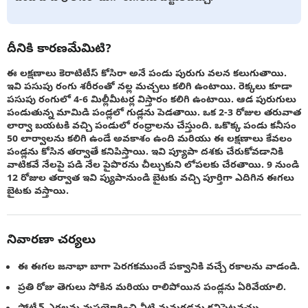
దీనికి కారణమేమిటి?
ఈ లక్షణాలు కెరాటిటీస్ కోసిరా అనే పండు పురుగు వలన కలుగుతాయి.
ఇవి పసుపు రంగు శరీరంతో నల్ల మచ్చలు కలిగి ఉంటాయి. రెక్కలు కూడా
పసుపు రంగులో 4-6 మిల్లీమీటర్ల విస్తారం కలిగి ఉంటాయి. ఆడ పురుగులు
పండుతున్న మామిడి పండ్లలో గుడ్లను పెడతాయి. ఒక 2-3 రోజుల తరువాత
లార్వా బయటకి వచ్చి పండులో రంధ్రాలను చేస్తుంది. ఒకొక్క పండు కనీసం
50 లార్వాలను కలిగి ఉండే అవకాశం ఉంది మరియు ఈ లక్షణాలు కేవలం
పండ్లను కోసిన తర్వాతే కనిపిస్తాయి. ఇవి ప్యూపా దశకు చేరుకోవడానికి
వాటికవే నేలపై పడి నేల పైపొరను చీల్చుకుని లోపలకు చేరతాయి. 9 నుండి
12 రోజుల తర్వాత ఇవి ప్యుపానుండి బైటకు వచ్చి పూర్తిగా ఎదిగిన ఈగలు
బైటకు వస్తాయి.
నివారణా చర్యలు
ఈ ఈగల జనాభా బాగా పెరగకముందే పక్వానికి వచ్చే రకాలను వాడండి.
ప్రతి రోజు తెగులు సోకిన మరియు రాలిపోయిన పండ్లను ఏరివేయాలి.