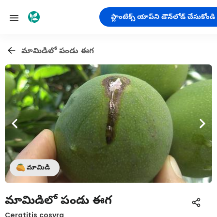
ప్లాంటిక్స్ యాప్‌ని డౌన్‌లోడ్ చేసుకోండి
మామిడిలో పండు ఈగ
మామిడి
మామిడిలో పండు ఈగ
Ceratitis cosyra