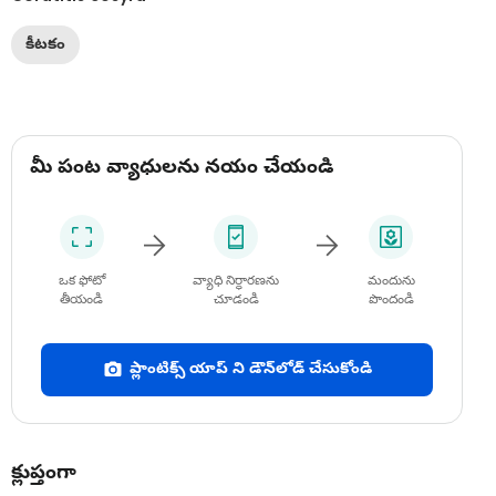
కీటకం
మీ పంట వ్యాధులను నయం చేయండి
ఒక ఫోటో
వ్యాధి నిర్ధారణను
మందును
తీయండి
చూడండి
పొందండి
ప్లాంటిక్స్ యాప్ ని డౌన్‌లోడ్ చేసుకోండి
క్లుప్తంగా