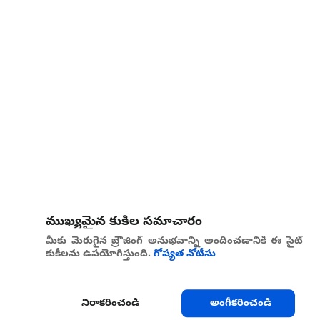
ముఖ్యమైన కుకీల సమాచారం
మీకు మెరుగైన బ్రౌజింగ్ అనుభవాన్ని అందించడానికి ఈ సైట్
కుకీలను ఉపయోగిస్తుంది.
గోప్యత నోటీసు
నిరాకరించండి
అంగీకరించండి