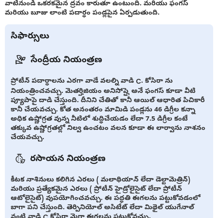
వాటినుండి ఒకరకమైన ద్రవం కారుతూ ఉంటుంది. మరియు ఫంగస్
మరియు బూజు లాంటి పదార్ధం పండ్లపైన ఏర్పడుతుంది.
సిఫార్సులు
సేంద్రీయ నియంత్రణ
ప్రోటీన్ పదార్థాలను ఎరగా వాడే వలల్ని వాడి C. కోసిరా ను
నియంత్రించవచ్చు. మెతర్హిజియం అనిసోప్లై అనే ఫంగస్ కూడా వీటి
ప్యూపాపై దాడి చేస్తుంది. దీనిని చేతితో కానీ ఆయిల్ ఆధారిత పిచికారీ
కానీ చేయవచ్చు. కోత అనంతరం మామిడి పండ్లను 46 డిగ్రీల కన్నా
అధిక ఉష్ణోగ్రత వున్న నీటిలో శుద్ధిచేయడం లేదా 7.5 డిగ్రీల కంటే
తక్కువ ఉష్ణోగ్రతల్లో నిల్వ ఉంచటం వలన కూడా ఈ లార్వాను నాశనం
చేయవచ్చు.
రసాయన నియంత్రణ
కీటక నాశినులు కలిగిన ఎరలు ( మలాథియాన్ లేదా డెల్టామెత్రిన్)
మరియు ప్రత్యేకమైన ఎరలు ( ప్రోటీన్ హైడ్రోలైసైట్ లేదా ప్రోటీన్
ఆటోలైసైట్) వుపయోగించవచ్చు. ఈ పద్ధతి ఈగలను పట్టుకోవడంలో
బాగా పని చేస్తుంది. తెర్పినియోల్ అసిటేట్ లేదా మిథైల్ యుగేనాల్
వంటి వాడి C కోసిరా మెగా ఈగలను పట్టుకోవచ్చు.