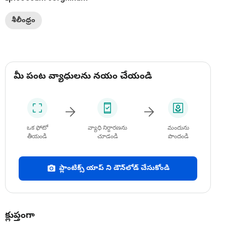
శీలీంధ్రం
మీ పంట వ్యాధులను నయం చేయండి
ఒక ఫోటో
వ్యాధి నిర్ధారణను
మందును
తీయండి
చూడండి
పొందండి
ప్లాంటిక్స్ యాప్ ని డౌన్‌లోడ్ చేసుకోండి
క్లుప్తంగా