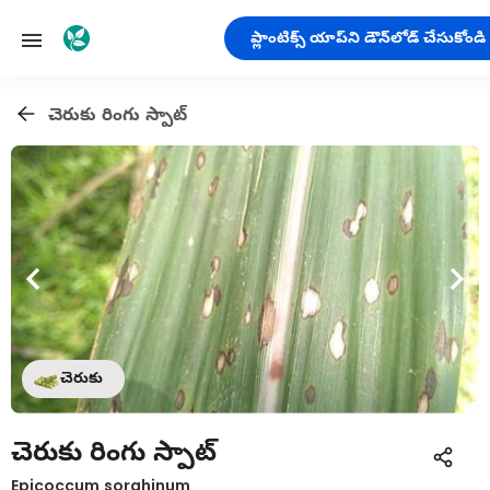
ప్లాంటిక్స్ యాప్‌ని డౌన్‌లోడ్ చేసుకోండి
చెరుకు రింగు స్పాట్
చెరుకు
చెరుకు రింగు స్పాట్
Epicoccum sorghinum