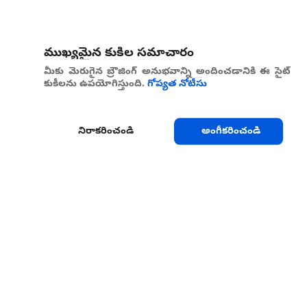
ముఖ్యమైన కుకీల సమాచారం
మీకు మెరుగైన బ్రౌజింగ్ అనుభవాన్ని అందించడానికి ఈ సైట్
కుకీలను ఉపయోగిస్తుంది.
గోప్యత నోటీసు
నిరాకరించండి
అంగీకరించండి