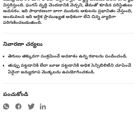
విస్తరిస్తుంది. ఫంగస్ వృద్ధి చెందడానికి వెచ్చని, తేమతో కూడిన పరిస్థితులు
అవసరం. ఇది సాధారణంగా బాగా ముదురు ఆకులను ప్రభావితం చేస్తుంది,
అందువలన ఇది ఆర్ధిక ప్రాముఖ్యత అధికంగా లేని చిన్న వ్యాధిగా
పరిగణించబడుతుంది.
నివారణా చర్యలు
తెగులు తక్కువగా సంక్రమించే అవకాశం ఉన్న రకాలను పండించండి.
తుప్పు పట్టడానికి లేదా బూజు పట్టడానికి అధిక సెన్సిబిలిటీని చూపించే
ఏదైనా జన్యురూప మొక్కలను ఉపయోగించకండి.
పంచుకోండి