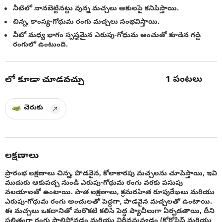
నీటిలో నానబెట్టినట్టు వున్న మచ్చలు ఆకులపై కనిపిస్తాయి.
చిన్న, కాంస్య-గోధుమ రంగు మచ్చలు సంభవిస్తాయి.
వీటో మధ్య భాగం స్పష్టమైన ఎరుపు-గోధుమ అంచుతో కూడిన గడ్డి
రంగులో ఉంటుంది.
1
పంటలు
లో కూడా చూడవచ్చు
చెరుకు
లక్షణాలు
ప్రారంభ లక్షణాలు చిన్న, పొడవైన, కోలాకారపు మచ్చలను చూపిస్తాయి, ఇవి
ముదురు ఆకుపచ్చ నుండి ఎరుపు-గోధుమ రంగు వరకు పసుపు
వలయాలతో ఉంటాయి. పాత లక్షణాలు, క్రమరహిత రూపురేఖలు మరియు
ఎరుపు-గోధుమ రంగు అంచులతో పెద్దగా, పొడవైన మచ్చలతో ఉంటాయి.
ఈ మచ్చలు ఒకదానితో మరొకటి కలిసి పెద్ద ప్యాచీలుగా ఏర్పడతాయి, దీని
ఫలితంగా రంగు పాలిపోవడం మరియు నిర్జీవమవ్వడం (క్లోరోసిస్ మరియు