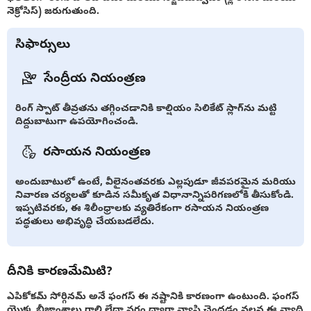
నెక్రోసిస్) జరుగుతుంది.
సిఫార్సులు
సేంద్రీయ నియంత్రణ
రింగ్ స్పాట్ తీవ్రతను తగ్గించడానికి కాల్షియం సిలికేట్ స్లాగ్‌ను మట్టి
దిద్దుబాటుగా ఉపయోగించండి.
రసాయన నియంత్రణ
అందుబాటులో ఉంటే, వీలైనంతవరకు ఎల్లపుడూ జీవపరమైన మరియు
నివారణ చర్యలతో కూడిన సమీకృత విధానాన్నిపరిగణలోకి తీసుకోండి.
ఇప్పటివరకు, ఈ శిలీంధ్రాలకు వ్యతిరేకంగా రసాయన నియంత్రణ
పద్ధతులు అభివృద్ధి చేయబడలేదు.
దీనికి కారణమేమిటి?
ఎపికోకమ్ సోర్గినమ్ అనే ఫంగస్ ఈ నష్టానికి కారణంగా ఉంటుంది. ఫంగస్
యొక్క బీజాంశాలు గాలి లేదా వర్షం ద్వారా వ్యాప్తి చెందడం వలన ఈ వ్యాధి