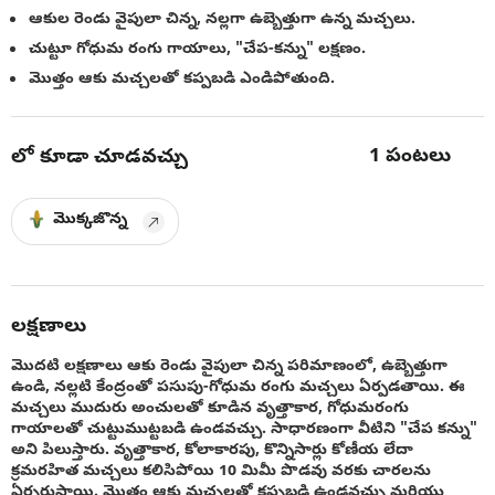
ఆకుల రెండు వైపులా చిన్న, నల్లగా ఉబ్బెత్తుగా ఉన్న మచ్చలు.
చుట్టూ గోధుమ రంగు గాయాలు, "చేప-కన్ను" లక్షణం.
మొత్తం ఆకు మచ్చలతో కప్పబడి ఎండిపోతుంది.
1
పంటలు
లో కూడా చూడవచ్చు
మొక్కజొన్న
లక్షణాలు
మొదటి లక్షణాలు ఆకు రెండు వైపులా చిన్న పరిమాణంలో, ఉబ్బెత్తుగా
ఉండి, నల్లటి కేంద్రంతో పసుపు-గోధుమ రంగు మచ్చలు ఏర్పడతాయి. ఈ
మచ్చలు ముదురు అంచులతో కూడిన వృత్తాకార, గోధుమరంగు
గాయాలతో చుట్టుముట్టబడి ఉండవచ్చు. సాధారణంగా వీటిని "చేప కన్ను"
అని పిలుస్తారు. వృత్తాకార, కోలాకారపు, కొన్నిసార్లు కోణీయ లేదా
క్రమరహిత మచ్చలు కలిసిపోయి 10 మిమీ పొడవు వరకు చారలను
ఏర్పరుస్తాయి. మొత్తం ఆకు మచ్చలతో కప్పబడి ఉండవచ్చు మరియు