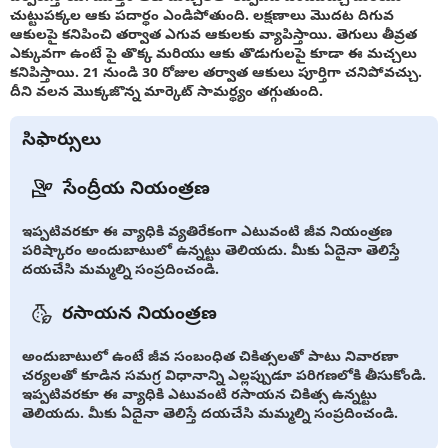
చుట్టుపక్కల ఆకు పదార్థం ఎండిపోతుంది. లక్షణాలు మొదట దిగువ
ఆకులపై కనిపించి తర్వాత ఎగువ ఆకులకు వ్యాపిస్తాయి. తెగులు తీవ్రత
ఎక్కువగా ఉంటే పై తొక్క మరియు ఆకు తొడుగులపై కూడా ఈ మచ్చలు
కనిపిస్తాయి. 21 నుండి 30 రోజుల తర్వాత ఆకులు పూర్తిగా చనిపోవచ్చు.
దీని వలన మొక్కజొన్న మార్కెట్ సామర్థ్యం తగ్గుతుంది.
సిఫార్సులు
సేంద్రీయ నియంత్రణ
ఇప్పటివరకూ ఈ వ్యాధికి వ్యతిరేకంగా ఎటువంటి జీవ నియంత్రణ
పరిష్కారం అందుబాటులో ఉన్నట్టు తెలియదు. మీకు ఏదైనా తెలిస్తే
దయచేసి మమ్మల్ని సంప్రదించండి.
రసాయన నియంత్రణ
అందుబాటులో ఉంటే జీవ సంబంధిత చికిత్సలతో పాటు నివారణా
చర్యలతో కూడిన సమగ్ర విధానాన్ని ఎల్లప్పుడూ పరిగణలోకి తీసుకోండి.
ఇప్పటివరకూ ఈ వ్యాధికి ఎటువంటి రసాయన చికిత్స ఉన్నట్టు
తెలియదు. మీకు ఏదైనా తెలిస్తే దయచేసి మమ్మల్ని సంప్రదించండి.