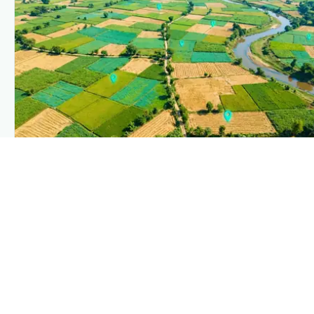
PLANTIX INTELLIGENCE
The intelligence behind this page
Explore the live agronomic data that powers Plantix
disease pages.
Discover
→