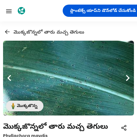
ప్లాంటిక్స్ యాప్‌ని డౌన్‌లోడ్ చేసుకోండి
మొక్కజొన్నలో తారు మచ్చ తెగులు
మొక్కజొన్న
మొక్కజొన్నలో తారు మచ్చ తెగులు
Phyllachora maydis