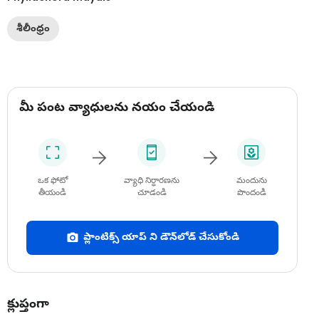
శీలీంధ్రం
మీ పంట వ్యాధులను నయం చేయండి
ఒక ఫోటో
వ్యాధి నిర్ధారణను
మందును
తీయండి
చూడండి
పొందండి
ప్లాంటిక్స్ యాప్ ని డౌన్‌లోడ్ చేసుకోండి
క్లుప్తంగా