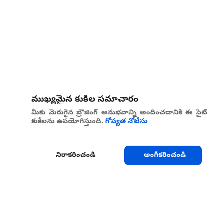
ముఖ్యమైన కుకీల సమాచారం
మీకు మెరుగైన బ్రౌజింగ్ అనుభవాన్ని అందించడానికి ఈ సైట్
కుకీలను ఉపయోగిస్తుంది.
గోప్యత నోటీసు
నిరాకరించండి
అంగీకరించండి