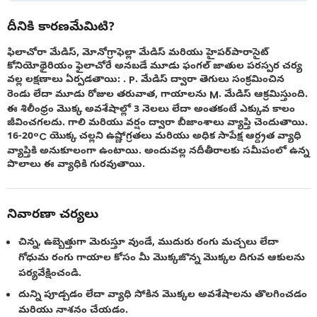
దీనికి కారణమేమిటి?
ఫిలాచోరా మేడిస్, మోనోగ్రాఫెల్లా మేడిస్ మరియు హైపర్‌పారాసైట్
కోనియోథైరియం ఫైలాచోరే అనబడే మూడు ఫంగల్ జాతుల పరస్పర చర్య
వల్ల లక్షణాలు ఏర్పడతాయి: . P. మేడిస్ ద్వారా తెగులు సంక్రమించిన
రెండు లేదా మూడు రోజుల తరువాత, గాయాలను M. మేడిస్ ఆక్రమిస్తుంది.
ఈ శిలీంధ్రం మొక్క అవశేషాల్లో 3 నెలలు లేదా అంతకంటే ఎక్కువ కాలం
జీవించగలదు. గాలి మరియు వర్షం ద్వారా బీజాంశాలు వ్యాప్తి చెందుతాయి.
16-20°C యొక్క చల్లని ఉష్ణోగ్రతలు మరియు అధిక సాపేక్ష ఆర్ద్రత వ్యాధి
వ్యాప్తికి అనుకూలంగా ఉంటాయి. అందువల్ల నదీతీరాలకు సమీపంలో ఉన్న
పొలాలు ఈ వ్యాధికి గురవుతాయి.
నివారణా చర్యలు
చిన్న, ఉబ్బెత్తుగా మెరుస్తూ వుండే, ముదురు రంగు మచ్చలు లేదా
గోధుమ రంగు గాయాల కోసం మీ మొక్కజొన్న మొక్కల దిగువ ఆకులను
పర్యవేక్షించండి.
దున్ని పూడ్చడం లేదా వ్యాధి సోకిన మొక్కల అవశేషాలను తొలగించడం
మరియు నాశనం చేయడం.