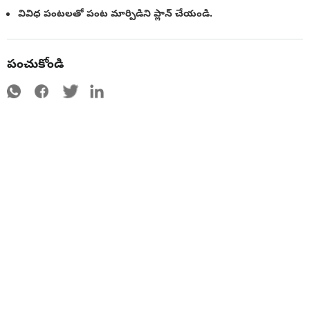
వివిధ పంటలతో పంట మార్పిడిని ప్లాన్ చేయండి.
పంచుకోండి