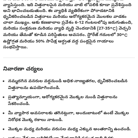
వ్యాపిస్తుంది. ఇది విత్తనాలపైన మరియు వాటి లోపలికి కూడా ప్రవేశిస్తుంది
అని భావించబడుతుంది. ఈ వ్యాధికి వ్యతిరేకంగా పోరాడటానికి
ధృవీకరించబడిన విత్తనాలు మరియు ఆరోగ్యకరమైన మొలకల వాడకం
చాలా ముఖ్యం. ఆకు కణజాలాల ప్రవేశం 6-12 గంటలలోపు జరుగుతుంది,
మరియు సంక్రమణ మరియు వ్యాధి వృద్ధి చెందడానికి (27-35°C) వెచ్చని
మరియు తేమతో కూడిన పరిస్థితులు అవసరం. స్టోరేజ్ గదులలో 30°C
ఉష్ణోగ్రత మరియు 50% సాపేక్ష ఆర్ద్రత వద్ద పండ్లపైన గాయాలు
సంభవిస్తాయి.
నివారణా చర్యలు
నమ్మదగిన వనరుల వద్డనుండి అధిక-నాణ్యతగల, ధృవీకరించబడిన
విత్తనాలను ఉపయోగించండి.
ప్రత్యామ్నాయంగా, ఆరోగ్యకరమైన మొక్కల నుండి విత్తనాలను
సేకరించండి.
మీ వ్యాపార అవసరాలకు తగినట్లుగా, అందుబాటులో ఉంటే మొక్కల
నిరోధక మొక్క రకాలు నాటండి.
మొక్కల మధ్య మరియు వరుసల మధ్య ఎక్కువ అంతరాన్ని ఉంచండి.