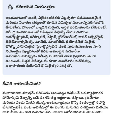
రసాయన నియంత్రణ
అందుబాటులో ఉంటే, వీలైనంతవరకు ఎల్లపుడూ జీవసంబంధమైన
మరియు నివారణ చర్యలతో కూడిన సమీకృత విధానాన్నిపరిగణలోకి
తీసుకోండి. పొలంలో వ్యాధిని గుర్తించి, ఆర్థిక పరిమితులను చేరుకుంటే,
శిలీంద్ర సంహారిణులతో చికిత్సలు సిఫార్స్ చేయబడతాయి.
అజోక్సిస్ట్రోబిన్, బోస్కాలిడ్, కప్తాన్, క్లోరోతలోనిల్, కాపర్ ఆక్సిక్లోరైడ్,
డితియోకార్బమేట్స్, మానెబ్, మాంకోజెబ్, థియోఫనేట్-మిథైల్,
టోల్క్లోఫోస్-మిథైల్, పైరాక్లోస్ట్రోబిన్ వంటి పురుగుమందులు సాగు
నియంత్రణ వ్యూహాలతో కలిపి ఆకులపైన పిచికారీగా
ఉపయోగించినప్పుడు శిలీంద్ర సంహారిణి చాలా ప్రభావవంతంగా
ఉంటుంది. విత్తన చికిత్సలను కూడా ఉపయోగించుకోవచ్చు,
ఉదాహరణకు థియోఫెనేట్ మిథైల్ (0.2%) తో.
దీనికి కారణమేమిటి?
వంకాయలకు మాత్రమే పరిమితం అయినట్లు కనిపించే ఒక వ్యాధికారక
ఫోమోప్సిస్ వెక్సాన్స్ అనే ఫంగస్ వల్ల లక్షణాలు వస్తాయి. (టమోటా
మరియు పండు మిరప యొక్క అంటువ్యాధులు కొన్ని సందర్భాల్లో రిపోర్ట్
చేసినప్పటికీ). పంట అవశేషాల్లో ఈ ఫంగస్ మనుగడ సాగిస్తుంది మరియు
దాని బీజాంశం గాలి మరియు వర్షం ద్వారా ఆరోగ్యకరమైన మొక్కలకు