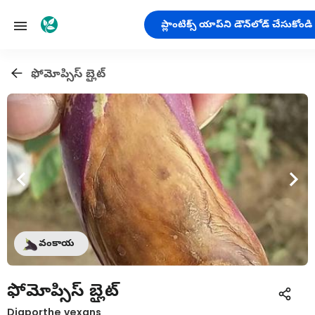
ప్లాంటిక్స్ యాప్‌ని డౌన్‌లోడ్ చేసుకోండి
ఫోమోప్సిస్ బ్లైట్
వంకాయ
ఫోమోప్సిస్ బ్లైట్
Diaporthe vexans