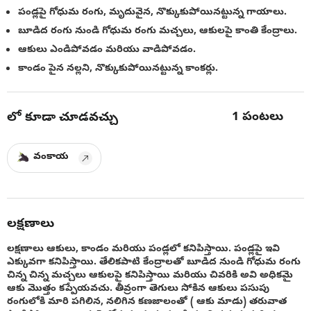
పండ్లపై గోధుమ రంగు, మృదువైన, నొక్కుకుపోయినట్టున్న గాయాలు.
బూడిద రంగు నుండి గోధుమ రంగు మచ్చలు, ఆకులపై కాంతి కేంద్రాలు.
ఆకులు ఎండిపోవడం మరియు వాడిపోవడం.
కాండం పైన నల్లని, నొక్కుకుపోయినట్టున్న కాంకర్లు.
1
పంటలు
లో కూడా చూడవచ్చు
వంకాయ
లక్షణాలు
లక్షణాలు ఆకులు, కాండం మరియు పండ్లలో కనిపిస్తాయి. పండ్లపై ఇవి
ఎక్కువగా కనిపిస్తాయి. తేలికపాటి కేంద్రాలతో బూడిద నుండి గోధుమ రంగు
చిన్న చిన్న మచ్చలు ఆకులపై కనిపిస్తాయి మరియు చివరికి అవి అధికమై
ఆకు మొత్తం కప్పేయవచు. తీవ్రంగా తెగులు సోకిన ఆకులు పసుపు
రంగులోకి మారి పగిలిన, నలిగిన కణజాలంతో ( ఆకు మాడు) తరువాత