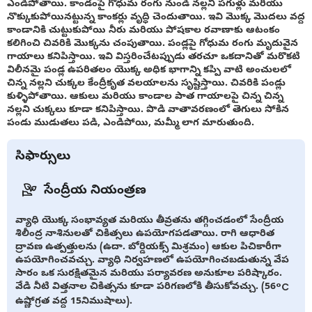
ఎండిపోతాయి. కాండంపై గోధుమ రంగు నుండి నల్లని పగుళ్లు మరియు
నొక్కుకుపోయినట్టున్న కాంకర్లు వృద్ధి చెందుతాయి. ఇవి మొక్క మొదలు వద్ద
కాండానికి చుట్టుకుపోయి నీరు మరియు పోషకాల రవాణాకు ఆటంకం
కలిగించి చివరికి మొక్కను చంపుతాయి. పండ్లపై గోధుమ రంగు మృదువైన
గాయాలు కనిపిస్తాయి. ఇవి విస్తరించేటప్పుడు తరచూ ఒకదానితో మరొకటి
విలీనమై పండ్ల ఉపరితలం యొక్క అధిక భాగాన్ని కప్పి వాటి అంచులలో
చిన్న నల్లని చుక్కల కేంద్రీకృత వలయాలను సృష్టిస్తాయి. చివరికి పండ్లు
కుళ్ళిపోతాయి. ఆకులు మరియు కాండాల పాత గాయాలపై చిన్న చిన్న
నల్లని చుక్కలు కూడా కనిపిస్తాయి. పొడి వాతావరణంలో తెగులు సోకిన
పండు ముడుతలు పడి, ఎండిపోయి, మమ్మీ లాగ మారుతుంది.
సిఫార్సులు
సేంద్రీయ నియంత్రణ
వ్యాధి యొక్క సంభావ్యత మరియు తీవ్రతను తగ్గించడంలో సేంద్రీయ
శిలీంద్ర నాశినులతో చికిత్సలు ఉపయోగపడతాయి. రాగి ఆధారిత
ద్రావణ ఉత్పత్తులను (ఉదా. బోర్డియక్స్ మిశ్రమం) ఆకుల పిచికారీగా
ఉపయోగించవచ్చు. వ్యాధి నిర్వహణలో ఉపయోగించబడుతున్న వేప
సారం ఒక సురక్షితమైన మరియు పర్యావరణ అనుకూల పరిష్కారం.
వేడి నీటి విత్తనాల చికిత్సను కూడా పరిగణలోకి తీసుకోవచ్చు. (56°C
ఉష్ణోగ్రత వద్ద 15నిముషాలు).