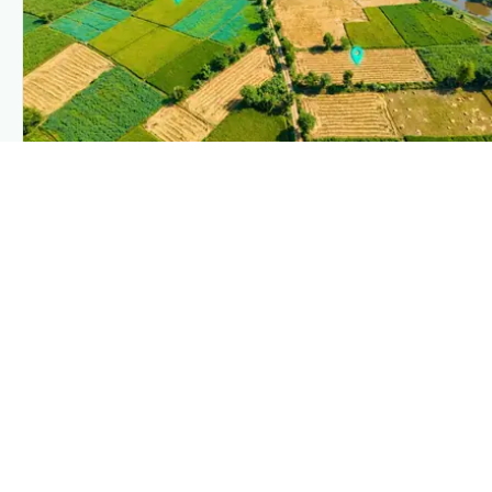
PLANTIX INTELLIGENCE
The intelligence behind this page
Explore the live agronomic data that powers Plantix
disease pages.
Discover
→