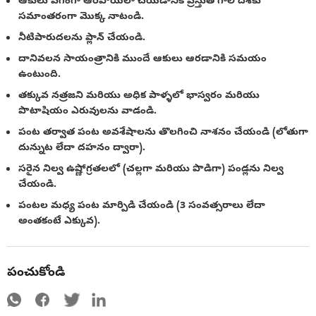
ఆకులు వేగంగా ఆరిపోయేలా చేయడానికి ప్రస్తుత గాలి దిశకు
సమాంతరంగా మొక్క నాటండి.
నీటిపారుదలను ప్లాన్ చేయండి.
దానివలన సాయంత్రానికి ముందే ఆకులు ఆరడానికి సమయం
ఉంటుంది.
తక్కువ నత్రజని మరియు అధిక పాళ్ళలో భాస్వరం మరియు
పొటాషియం ఎరువులను వాడండి.
పంట తర్వాత పంట అవశేషాలను తొలగించి నాశనం చేయండి (లోతుగా
దున్నుట లేదా దహనం ద్వారా).
సరైన నిల్వ ఉష్ణోగ్రతలలో (చల్లగా మరియు పొడిగా) పండ్లను నిల్వ
చేయండి.
పంటల మధ్య పంట మార్పిడి చేయండి (3 సంవత్సరాలు లేదా
అంతకంటే ఎక్కువ).
పంచుకోండి