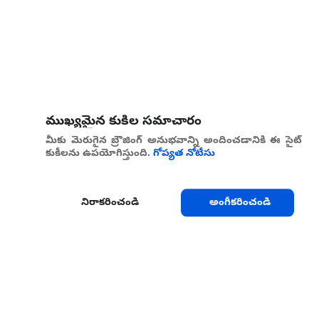
ముఖ్యమైన కుకీల సమాచారం
మీకు మెరుగైన బ్రౌజింగ్ అనుభవాన్ని అందించడానికి ఈ సైట్
కుకీలను ఉపయోగిస్తుంది.
గోప్యత నోటీసు
నిరాకరించండి
అంగీకరించండి