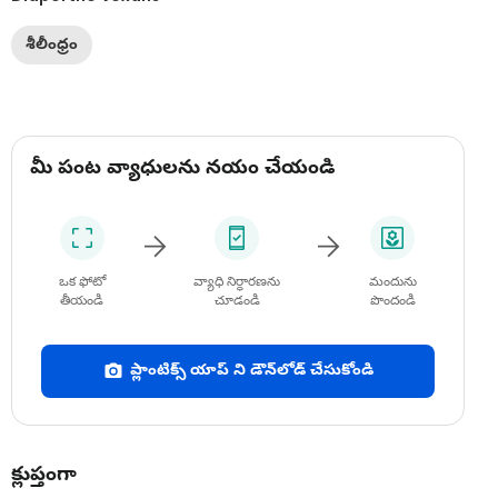
శీలీంధ్రం
మీ పంట వ్యాధులను నయం చేయండి
ఒక ఫోటో
వ్యాధి నిర్ధారణను
మందును
తీయండి
చూడండి
పొందండి
ప్లాంటిక్స్ యాప్ ని డౌన్‌లోడ్ చేసుకోండి
క్లుప్తంగా