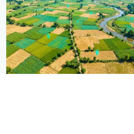
PLANTIX INTELLIGENCE
The intelligence behind this page
Explore the live agronomic data that powers Plantix
disease pages.
Discover
→