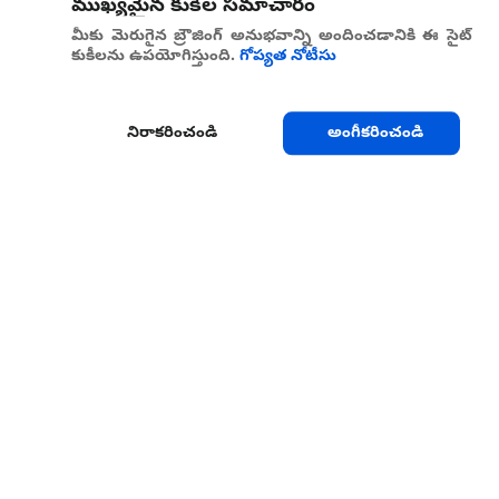
ముఖ్యమైన కుకీల సమాచారం
మీకు మెరుగైన బ్రౌజింగ్ అనుభవాన్ని అందించడానికి ఈ సైట్
కుకీలను ఉపయోగిస్తుంది.
గోప్యత నోటీసు
నిరాకరించండి
అంగీకరించండి