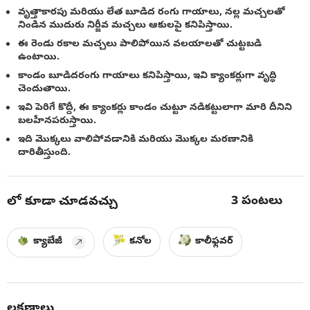
వృత్తాకారపు మరియు లేత బూడిద రంగు గాయాలు, నల్ల మచ్చలతో
నిండిన ముదురు నిర్జీవ మచ్చలు ఆకులపై కనిపిస్తాయి.
ఈ రెండు రకాల మచ్చలు పాలిపోయిన వలయాలతో చుట్టబడి
ఉంటాయి.
కాండం బూడిదరంగు గాయాలు కనిపిస్తాయి, ఇవి క్యాంకర్లుగా వృద్ధి
చెందుతాయి.
ఇవి పెరిగే కొద్దీ, ఈ క్యాంకర్లు కాండం చుట్టూ నడికట్టులాగా మారి దీనిని
బలహీనపరుస్తాయి.
ఇది మొక్కలు వాలిపోవడానికి మరియు మొక్కల మరణానికి
దారితీస్తుంది.
3
పంటలు
లో కూడా చూడవచ్చు
క్యాబేజీ
కనోల
కాలీఫ్లవర్
లక్షణాలు