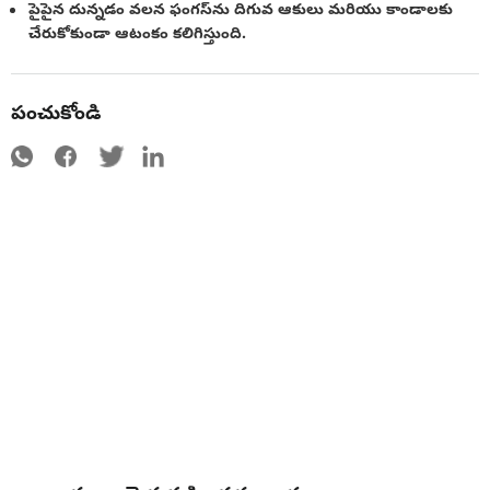
పైపైన దున్నడం వలన ఫంగస్‌ను దిగువ ఆకులు మరియు కాండాలకు
చేరుకోకుండా ఆటంకం కలిగిస్తుంది.
పంచుకోండి