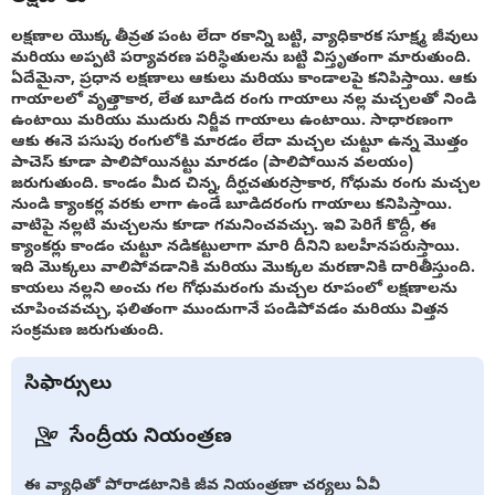
లక్షణాల యొక్క తీవ్రత పంట లేదా రకాన్ని బట్టి, వ్యాధికారక సూక్ష్మ జీవులు
మరియు అప్పటి పర్యావరణ పరిస్థితులను బట్టి విస్తృతంగా మారుతుంది.
ఏదేమైనా, ప్రధాన లక్షణాలు ఆకులు మరియు కాండాలపై కనిపిస్తాయి. ఆకు
గాయాలలో వృత్తాకార, లేత బూడిద రంగు గాయాలు నల్ల మచ్చలతో నిండి
ఉంటాయి మరియు ముదురు నిర్జీవ గాయాలు ఉంటాయి. సాధారణంగా
ఆకు ఈనె పసుపు రంగులోకి మారడం లేదా మచ్చల చుట్టూ ఉన్న మొత్తం
పాచెస్ కూడా పాలిపోయినట్టు మారడం (పాలిపోయిన వలయం)
జరుగుతుంది. కాండం మీద చిన్న, దీర్ఘచతురస్రాకార, గోధుమ రంగు మచ్చల
నుండి క్యాంకర్ల వరకు లాగా ఉండే బూడిదరంగు గాయాలు కనిపిస్తాయి.
వాటిపై నల్లటి మచ్చలను కూడా గమనించవచ్చు. ఇవి పెరిగే కొద్దీ, ఈ
క్యాంకర్లు కాండం చుట్టూ నడికట్టులాగా మారి దీనిని బలహీనపరుస్తాయి.
ఇది మొక్కలు వాలిపోవడానికి మరియు మొక్కల మరణానికి దారితీస్తుంది.
కాయలు నల్లని అంచు గల గోధుమరంగు మచ్చల రూపంలో లక్షణాలను
చూపించవచ్చు, ఫలితంగా ముందుగానే పండిపోవడం మరియు విత్తన
సంక్రమణ జరుగుతుంది.
సిఫార్సులు
సేంద్రీయ నియంత్రణ
ఈ వ్యాధితో పోరాడటానికి జీవ నియంత్రణా చర్యలు ఏవీ