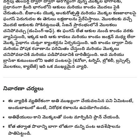
వర్షపు తుంపర్ల ద్వారా ద్వారా ఆరోగ్యంగా వున్న మొక్కల భాగాలకు,
ప్రధానంగా క్రింది భాగంలోని ఆకులు మరియు కాండం మొదలు పైకి
చేరుతుంది. బీజాంశం యొక్క అంకురోత్పత్తి మరియు మొక్కల కణజాలాలపై
ఫంగస్ పెరుగుదల ఈ తెగులు లక్షణాలను ప్రేరేపిస్తాయి. మొలకలకు వచ్చే
మొదటి ఆకులకు సోకినట్లయితే, సీజన్ ప్రారంభంలోనే మొలకలు
చనిపోవచ్చు (డంపింగ్-ఆఫ్). ఈ ఫంగస్ లేత ఆకుల నుండి కాండం వరకు
వ్యాపిస్తుంది, ఇక్కడ అది ఆకు కాడలు మరియు కాండం జంక్షన్ మధ్య లేదా
మొక్క పైభాగం చుట్టూ క్యాంకర్లను ఏర్పరుస్తుంది. ఇది కాండం ద్వారా నీరు
మరియు పోషక రవాణాను పరిమితం చేస్తుంది మరియు మొక్కలు
చనిపోవడానికి మరియు పడిపోవడానికి దారితీస్తుంది. ఆవ మరియు
బ్రాసికా కుటుంబంలోని ఇతర పంటలపై (కనోలా, టర్నిప్, బ్రోకలీ, బ్రస్సెల్స్
మొలకలు, క్యాబేజీ) ఇది ఒక ముఖ్యమైన వ్యాధి.
నివారణా చర్యలు
ఈ వ్యాధికి వ్యతిరేకంగా అతి ముఖ్యంగా చేయవలసిన పని ఏమిటంటే,
అందుబాటులో ఉంటే, నిరోధక రకాలను ఉపయోగించడం.
అతిథేయులు-కాని మొక్కలతో పంట మార్పిడిని ప్లాన్ చేయండి.
కోత తర్వాత పొలాన్ని బాగా లోతుగా దున్ని పంట అవశేషాలను
పాతిపెట్టండి.