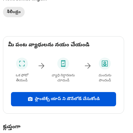
శీలీంధ్రం
మీ పంట వ్యాధులను నయం చేయండి
ఒక ఫోటో
వ్యాధి నిర్ధారణను
మందును
తీయండి
చూడండి
పొందండి
ప్లాంటిక్స్ యాప్ ని డౌన్‌లోడ్ చేసుకోండి
క్లుప్తంగా