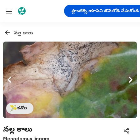
ప్లాంటిక్స్ యాప్‌ని డౌన్‌లోడ్ చేసుకోండి
నల్ల కాలు
కనోల
నల్ల కాలు
Plenodomus lingam