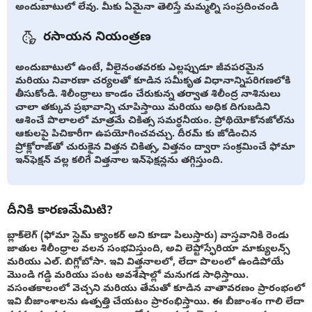
అందుబాటులో లేవు. మీకు ఏమైనా తెలిస్తే మమ్మల్ని సంప్రదించండి
రసాయన నియంత్రణ
అందుబాటులో ఉంటే, వీలైనంతవరకు ఎల్లప్పుడూ జీవపరమైన
మరియు నివారణా చర్యలతో కూడిన సమీకృత విధానాన్నిపరిగణలోకి
తీసుకోండి. శిలీంధ్రాలు కాండం చేరుకున్న తర్వాత శిలీంద్ర నాశినులు
చాలా తక్కువ ప్రభావాన్ని చూపిస్తాయి మరియు అధిక దిగుబడిని
ఆశించే పొలాలలో మాత్రమే చికిత్స సమర్ధనీయం. ప్రోథియోకోనజోల్‌ను
ఆకులపై పిచికారీగా ఉపయోగించవచ్చు. దీరమ్ కు జోడించిన
ప్రోక్లోరాజ్‌తో చురుకైన విత్తన చికిత్స, విత్తనం ద్వారా సంక్రమించే ఫోమా
ఇన్‌ఫెక్షన్ వల్ల కలిగే విత్తనాల ఇన్‌ఫెక్షన్లను తగ్గిస్తుంది.
దీనికి కారణమేమిటి?
బ్లాక్‌లెగ్ (ఫోమా స్టెమ్ క్యాంకర్ అని కూడా పిలుస్తారు) వాస్తవానికి రెండు
జాతుల శిలీంధ్రాల వలన సంభవిస్తుంది, అవి లెప్టోస్ఫేరియా మాక్యులన్స్
మరియు ఎల్. బిగ్లోబోసా. ఇవి విత్తనాలలో, లేదా పొలంలో ఉండిపోయే
మొండి గడ్డి మరియు పంట అవశేషాల్లో మనుగడ సాధిస్తాయి.
వసంతకాలంలో వెచ్చని మరియు తేమతో కూడిన వాతావరణం ప్రారంభంలో
ఇవి బీజాంశాలను ఉత్పత్తి చేయటం ప్రారంభిస్తాయి. ఈ బీజాంశం గాలి లేదా