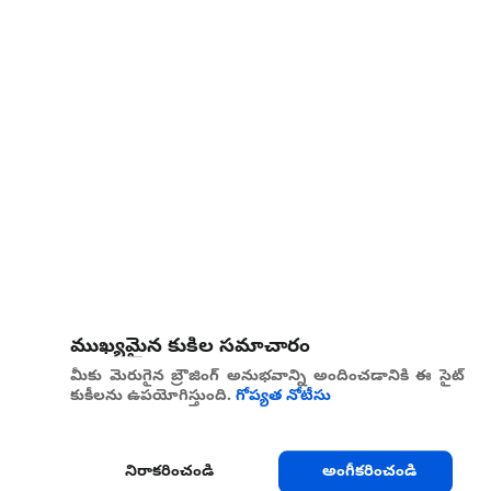
ముఖ్యమైన కుకీల సమాచారం
మీకు మెరుగైన బ్రౌజింగ్ అనుభవాన్ని అందించడానికి ఈ సైట్
కుకీలను ఉపయోగిస్తుంది.
గోప్యత నోటీసు
నిరాకరించండి
అంగీకరించండి