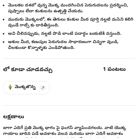
మొలకల దశలో వున్న మొక్క మందగించిన పెరుగుదలను ప్రదర్శించి,
పుష్పాలు లేదా కంకులను ఉత్పత్తి చేయదు.
ముదురు మొక్కలలో, ఈ తెగులు కంకుల మీద పూర్తి నల్లటి మసిని కలిగి
వుండే గాల్స్ కు దారితీస్తుంది.
అవి చీలినప్పుడు, నల్లటి పొడి లాంటి పదార్థం బయటికి వస్తుంది.
ఆకుల మీద, కణుపుల పెరుగుదల సాధారణంగా చిన్నగా వుండి,
చీలకుండా కొన్నాళ్ళకు ఎండిపోతుంది.
1
పంటలు
లో కూడా చూడవచ్చు
మొక్కజొన్న
లక్షణాలు
బాగా ఎదిగే ప్రతి మొక్క భాగం పై ఫంగస్ వ్యాపించగలదు. వాటి యొక్క
గాయాల బారిన పడే అవకాశం వలన మరియు బాగా ఎదిగే అవకాశం