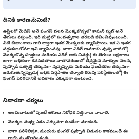
దీనికి కారణమేమిటి?
ఉస్టిలగో మేడిస్ అనే ఫంగస్ వలన మొక్కజొన్నలో కామన్ స్మట్ అనే
తెగులు వస్తుంది. ఇది మట్టిలో సంవత్సరాల తరబడి జీవించివుంటుంది.
వీటి బీజాంశాలు గాలి ద్వారా ఇతర మొక్కలకు వ్యాపిస్తాయి. ఇక ఏ ఇతర
పద్ధతులలోనూ ఇవి వ్యాపించవు. బాగా ఎదిగే అవకాశం వున్న వాటిలో(
మొక్కజొన్న పొత్తులు మరియు ఎదిగే ఆకు చివర్లు) ఈ తెగులు లక్షణాలు
బాగా అధికంగా కనపడతాయి.వాతావరణంలో తీవ్రమైన మార్పుల వలన,
పుప్పొడి ఉత్పత్తి తక్కువగా వున్నప్పుడు మరియు ఫలదీకరణ తక్కువగా
జరుగుతున్నప్పుడు( అధిక వర్షపాతం తర్వాత కరువు పరిస్థితులలో) ఈ
ఫంగస్ పెరగడానికి అవకాశం ఎక్కువగా ఉంటుంది.
నివారణా చర్యలు
అందుబాటులో వుంటే తెగులు నిరోధక విత్తనాలు వాడాలి.
మొక్కల మధ్య ఎడం ఎక్కువగా ఉండేలా చూడండి.
బాగా పరిశీలిస్తూ, ముదురు ఫంగల్ పుప్పొడి విడుదల కాకముందే ఈ
గాల్స్ ను తొలగించండి.