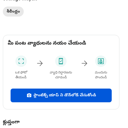
శీలీంధ్రం
మీ పంట వ్యాధులను నయం చేయండి
ఒక ఫోటో
వ్యాధి నిర్ధారణను
మందును
తీయండి
చూడండి
పొందండి
ప్లాంటిక్స్ యాప్ ని డౌన్‌లోడ్ చేసుకోండి
క్లుప్తంగా