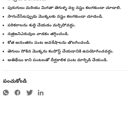
పురుగులు మరియు మిగతా తెగుళ్ళ వల్ల నష్టం కలగకుండా చూడాలి.
సాగుచేసేటప్పుడు మొక్కలకు నష్టం కలగకుండా చూడండి.
పరికరాలను శుద్ధి చేయడం మర్చిపోవద్దు.
నత్రజనిఎరువుల వాడకం తగ్గించండి.
కోత అనంతరం పంట అవశేషాలను తొలగించండి.
తెగులు సోకిన మొక్కను కంపోస్ట్ చేయడానికి ఉపయోగించవద్దు.
అతిథేయి కాని పంటలతో దీర్ఘకాలిక పంట మార్పిడి చేయండి.
పంచుకోండి