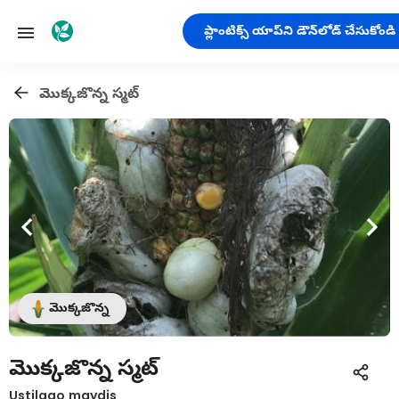
ప్లాంటిక్స్ యాప్‌ని డౌన్‌లోడ్ చేసుకోండి
మొక్కజొన్న స్మట్
మొక్కజొన్న
మొక్కజొన్న స్మట్
Ustilago maydis