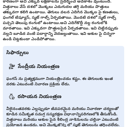
కారణంగా అవి ఎక్కువ లక్షణాలను ప్రదర్శించే అవకాశం వుంటుంది.
విత్తనాలు వేసే దశలో మొక్కలు ఎదుగుదల తగ్గి మరియు పొత్తులు
తక్కువగా కలిగి ఉంటాయి. తెగులు వలన ఎదిగిన మొక్కల పై కణతులు,
ఫంగల్ టిష్యూస్, స్మట్ గాల్స్ ఏర్పడతాయి. మొదటి దశలో స్మట్ గాల్స్
పచ్చని తెలుపు రంగులో ఉంటాయి.అవి ఎదిగేకొద్దీ నల్ల రంగులోకి
మారతాయి. ఇవి ఎక్కువగా పొత్తులపైన ఏర్పడతాయి. ఇవి చిట్లినప్పుడు
నల్లని బూడిద వంటి పదార్థాన్ని వెదజల్లుతాయి. ఇవి ఆకుల పై చిన్నగా
ఉండి చిట్లకుండా ఎండిపోతాయి.
సిఫార్సులు
సేంద్రీయ నియంత్రణ
ఫంగస్ ను ప్రత్యక్షముగా నియంత్రించడం కష్టం. ఈ తెగులుకు ఇంత
వరకు ఎటువంటి నివారణ ప్రక్రియ లేదు.
రసాయన నియంత్రణ
వీలైనంతవరకు ఎల్లప్పుడూ జీవపరమైన మరియు నివారణా చర్యలతో
కూడిన సమీకృత సమగ్ర సస్యరక్షణ విధానాన్నిపరిగణలోకి తీసుకోండి.
విత్తనాలు మరియు ఆకుల పైన శీలింద్ర నాశినులను చల్లినా ఎటువంటి
ప్రయోజన ఉండదు. అవి మొక్కజొన్న లో స్మట్ తెగులును తగ్గించలేదు.