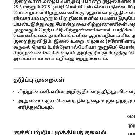
குறைவான மழைப்பொழிவு போன்ற சூழல்களில் சி
25.5 மற்றும் 27.5 டிகிரி செல்சியஸ் வெப்பநிலை, 
போன்றவை சிற்றுண்ணிக்கு ஏதுவான சூழ்நிலையா
விவசாயம் மற்றும் பிற நிலங்களில் பயன்படுத்த
பயன்படுத்துவது போன்றவை சிற்றுண்ணிகள் அதி
முழுவதும் நெற்பயிர் சிற்றுண்ணிகளால் பாதிக்கப்
எண்ணிக்கை தானியங்களின் ஆரம்பநிலையில் அதிக
குறைந்துவிடும். இலை உறை அழுகல் (சரோகிளாடிய
கருகல் நோய் (பர்க்ஹோல்டேரியா குளுமே) போன
சிற்றுண்ணிகளின் நோய் அறிகுறிகளும் ஒத்துப
அடையாளம் கண்டறிவது சற்று கடினம்.
தடுப்பு முறைகள்
சிற்றுண்ணிகளின் அறிகுறிகள் குறித்து விள
அறுவடைக்குப் பின்னர், நிலத்தை உழுவதற்கு
எரித்துவிடவும்.
அறுவடைக்குப் பின்னர் நிலத்தினை தரிசு நிலமா
அதிகப்படியான அடர்த்தியுடன் வரிசையாக நாற்ற
குக்கீ பற்றிய முக்கியத் தகவல்
தழைச்சத்து, மணிச்சத்து மற்றும் சாம்பல்சத்துக