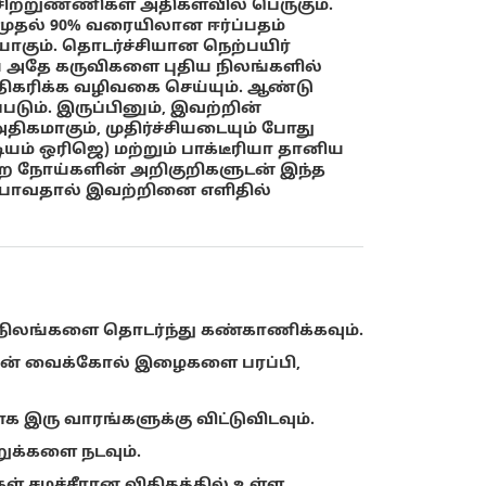
ற்றுண்ணிகள் அதிகளவில் பெருகும்.
80 முதல் 90% வரையிலான ஈர்ப்பதம்
கும். தொடர்ச்சியான நெற்பயிர்
ிய அதே கருவிகளை புதிய நிலங்களில்
கரிக்க வழிவகை செய்யும். ஆண்டு
படும். இருப்பினும், இவற்றின்
மாகும், முதிர்ச்சியடையும் போது
ம் ஒரிஜெ) மற்றும் பாக்டீரியா தானிய
்ற நோய்களின் அறிகுறிகளுடன் இந்த
்போவதால் இவற்றினை எளிதில்
ைநிலங்களை தொடர்ந்து கண்காணிக்கவும்.
 முன் வைக்கோல் இழைகளை பரப்பி,
க இரு வாரங்களுக்கு விட்டுவிடவும்.
ுக்களை நடவும்.
்கள் சமச்சீரான விகிதத்தில் உள்ள