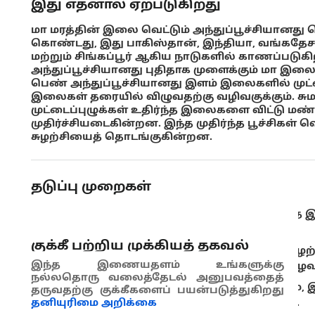
இது எதனால் ஏற்படுகிறது
மா மரத்தின் இலை வெட்டும் அந்துப்பூச்சியானத
கொண்டது, இது பாகிஸ்தான், இந்தியா, வங்கதேசம்
மற்றும் சிங்கப்பூர் ஆகிய நாடுகளில் காணப்படு
அந்துப்பூச்சியானது புதிதாக முளைக்கும் மா இலைகள
பெண் அந்துப்பூச்சியானது இளம் இலைகளில் முட்ட
இலைகள் தரையில் விழுவதற்கு வழிவகுக்கும். சுமா
முட்டைப்புழுக்கள் உதிர்ந்த இலைகளை விட்டு மண்
முதிர்ச்சியடைகின்றன. இந்த முதிர்ந்த பூச்சிகள் 
சுழற்சியைத் தொடங்குகின்றன.
தடுப்பு முறைகள்
பழத்தோட்டத்தின் தரையில் இருக்கும் உதிர்
சேகரிக்கவும்.
குக்கீ பற்றிய முக்கியத் தகவல்
மண்ணில் இருக்கும் பூச்சியின் வாழ்க்கைச் சுழ
இந்த இணையதளம் உங்களுக்கு
உச்சிப்பகுதிகளுக்குக் கீழ் உள்ள மண்ணை உழவு
நல்லதொரு வலைத்தேடல் அனுபவத்தைத்
குறிப்பாக மழைக்காலத்தின் தொடக்கத்திலும், இ
தருவதற்கு குக்கீகளைப் பயன்படுத்துகிறது
பூச்சியின் தாக்கம் குறித்து கண்காணிக்கவும்.
தனியுரிமை அறிக்கை