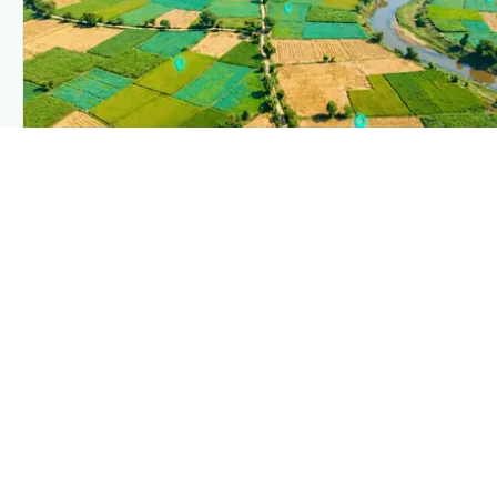
PLANTIX INTELLIGENCE
The intelligence behind this page
Explore the live agronomic data that powers Plantix
disease pages.
Discover
→