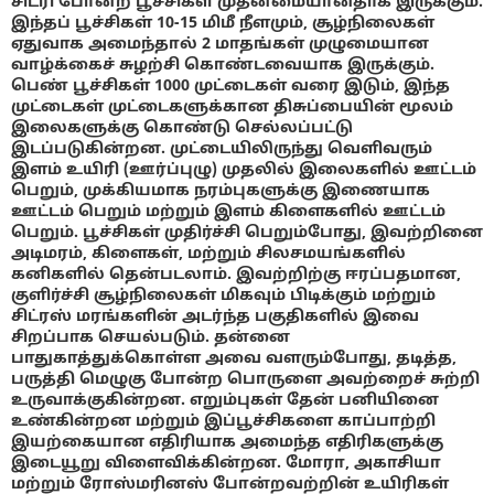
சிட்ரி போன்ற பூச்சிகள் முதன்மையானதாக இருக்கும்.
இந்தப் பூச்சிகள் 10-15 மிமீ நீளமும், சூழ்நிலைகள்
ஏதுவாக அமைந்தால் 2 மாதங்கள் முழுமையான
வாழ்க்கைச் சுழற்சி கொண்டவையாக இருக்கும்.
பெண் பூச்சிகள் 1000 முட்டைகள் வரை இடும், இந்த
முட்டைகள் முட்டைகளுக்கான திசுப்பையின் மூலம்
இலைகளுக்கு கொண்டு செல்லப்பட்டு
இடப்படுகின்றன. முட்டையிலிருந்து வெளிவரும்
இளம் உயிரி (ஊர்ப்புழு) முதலில் இலைகளில் ஊட்டம்
பெறும், முக்கியமாக நரம்புகளுக்கு இணையாக
ஊட்டம் பெறும் மற்றும் இளம் கிளைகளில் ஊட்டம்
பெறும். பூச்சிகள் முதிர்ச்சி பெறும்போது, இவற்றினை
அடிமரம், கிளைகள், மற்றும் சிலசமயங்களில்
கனிகளில் தென்படலாம். இவற்றிற்கு ஈரப்பதமான,
குளிர்ச்சி சூழ்நிலைகள் மிகவும் பிடிக்கும் மற்றும்
சிட்ரஸ் மரங்களின் அடர்ந்த பகுதிகளில் இவை
சிறப்பாக செயல்படும். தன்னை
பாதுகாத்துக்கொள்ள அவை வளரும்போது, தடித்த,
பருத்தி மெழுகு போன்ற பொருளை அவற்றைச் சுற்றி
உருவாக்குகின்றன. எறும்புகள் தேன் பனியினை
உண்கின்றன மற்றும் இப்பூச்சிகளை காப்பாற்றி
இயற்கையான எதிரியாக அமைந்த எதிரிகளுக்கு
இடையூறு விளைவிக்கின்றன. மோரா, அகாசியா
மற்றும் ரோஸ்மரினஸ் போன்றவற்றின் உயிரிகள்