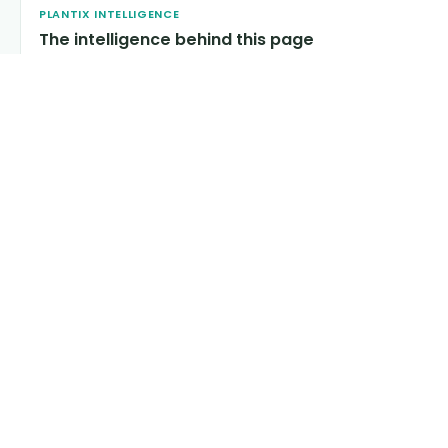
PLANTIX INTELLIGENCE
The intelligence behind this page
Explore the live agronomic data that powers Plantix
disease pages.
Discover
→