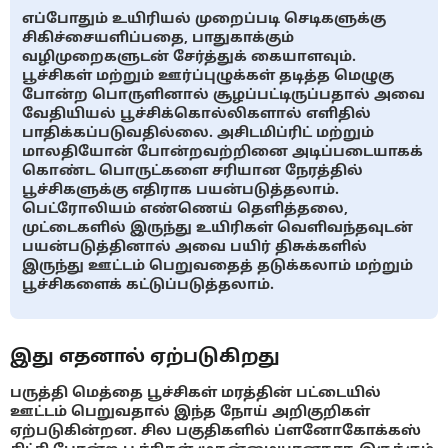
எப்போதும் உயிரியல் முறைப்படி செடிகளுக்கு
சிகிச்சையளிப்பதை, பாதுகாக்கும்
வழிமுறைகளுடன் சேர்த்துக் கையாளவும்.
பூச்சிகள் மற்றும் ஊர்ப்புழுக்கள் தடித்த மெழுகு
போன்ற பொருளினால் சூழப்பட்டிருப்பதால் அவை
வேதியியல் பூச்சிக்கொல்லிகளால் எளிதில்
பாதிக்கப்படுவதில்லை. அசிடமிப்ரிட் மற்றும்
மாலதியோன் போன்றவற்றினை அடிப்படையாகக்
கொண்ட பொருட்களை சரியான நேரத்தில்
பூச்சிகளுக்கு எதிராக பயன்படுத்தலாம்.
பெட்ரோலியம் எண்ணெய் தெளித்தலை,
முட்டைகளில் இருந்து உயிரிகள் வெளிவந்தவுடன்
பயன்படுத்தினால் அவை பயிர் திசுக்களில்
இருந்து ஊட்டம் பெறுவதைத் தடுக்கலாம் மற்றும்
பூச்சிகளைக் கட்டுப்படுத்தலாம்.
இது எதனால் ஏற்படுகிறது
பருத்தி மெத்தை பூச்சிகள் மரத்தின் பட்டையில்
ஊட்டம் பெறுவதால் இந்த நோய் அறிகுறிகள்
ஏற்படுகின்றன. சில பகுதிகளில் ப்ளனோகோக்கஸ்