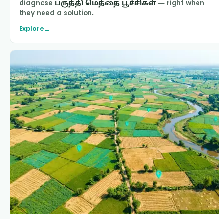
diagnose
பருத்தி மெத்தை பூச்சிகள்
— right when
they need a solution.
Explore
→