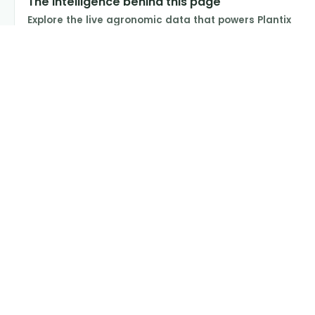
The intelligence behind this page
Explore the live agronomic data that powers Plantix
disease pages.
Discover
→