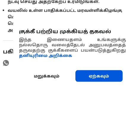
நடவு செய்து அதற்கேற்ப உரமிடுங்கள்.
வயலில் உள்ள பாதிக்கப்பட்ட மரவள்ளிக்கிழங்கு
செடிகள் அனைத்தையும் அகற்றி, தூரத்தில்
கொண்டு சென்று அழித்து விடவும் (எரித்து விடவும்
அல்லது புதைத்து விடவும்).
குக்கீ பற்றிய முக்கியத் தகவல்
இந்த இணையதளம் உங்களுக்கு
நல்லதொரு வலைத்தேடல் அனுபவத்தைத்
தருவதற்கு குக்கீகளைப் பயன்படுத்துகிறது
பகிரவும்
தனியுரிமை அறிக்கை
மறுக்கவும்
ஏற்கவும்