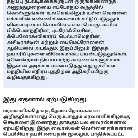
தடுப்பு நடவடிக்கைகளுடன் ஒருங்கிணைந்த
அணுகுமுறையை எப்போதும் கருத்தில்
கொள்ளுங்கள். உலகெங்கிலும் உள்ள வெள்ளை
ஈக்களின் எண்ணிக்கையைக் கட்டுப்படுத்தும்
விளைவுடைய செயலில் உள்ள பொருட்களில்
பிஃபென்ந்திரின், புப்ரோஃபெசின்,
ஃபெனோக்ஸிகார்ப், டெல்டாமெத்ரின்,
அசிடிராச்டின் மற்றும் பைமெட்ரோசைன்
ஆகியவை அடங்கும். இருப்பினும், இந்தத்
தயாரிப்புகளை விவேகமாகப் பயன்படுத்துங்கள்,
ஏனென்றால் நியாயமற்ற காரணங்களுக்காக
இதனை அடிக்கடி பயன்படுத்துவது பூச்சிகள்
மத்தியில் எதிர்ப்புத்திறன் அதிகரிப்பிற்கு
வழிவகுக்கிறது.
இது எதனால் ஏற்படுகிறது
மரவள்ளிக்கிழங்கு தேமல் நோய்க்கான
அறிகுறிகளானது பெரும்பாலும் மரவள்ளிக்கிழங்கு
செடிகளை இணைந்து தாக்கும் பல வைரஸ்களால்
ஏற்படுகிறது. இந்த வைரஸ்கள் வெள்ளை ஈக்களான
பெமிசியா தபசி என்பதன் மூலமும், பாதிக்கப்பட்ட