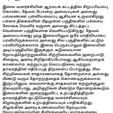
இலை வளர்ச்சியின் ஆரம்பக் கட்டத்தில் சிறப்பியல்பு
கொண்ட தேமல் போன்ற அமைப்புகள் அல்லது
பல்வண்ண புள்ளியமைப்பு ஆகியன உருவாகிறது.
பச்சை திசுக்களின் மீதமுள்ள பகுதிகளில் பச்சைய
சோகை வெளிர் மஞ்சள் அல்லது கிட்டத்தட்ட
வெள்ளை பகுதிகளாக வெளிப்படுகிறது. தேமல்
அமைப்பானது முழு இலையிலும் ஒரே மாதிரியாகப்
பரவியிருக்கலாம் அல்லது சில பகுதிகளில் மட்டும்
பரவியிருக்கலாம், இவை பெரும்பாலும் இலையின்
அடிப்பகுதியில் இருக்கும். கடுமையான
நோய்த்தொற்றுகளில் சிற்றிலைகளில் குறைபாடு,
சிதைவு, அளவு சிறிதாகிப்போவது ஆகியவற்றைக்
காணலாம். சுற்றுப்புற வெப்பநிலை மற்றும்
தாவரத்தின் எதிர்ப்புத் திறனைப் பொறுத்து, சில
சிற்றிலைகள் சாதாரணமாகத் தோன்றலாம் அல்லது
மீண்டு வரும் தோற்றத்தைக் கொண்டிருக்கலாம்.
இருப்பினும், வைரஸுக்கு சாதகமான சுற்றுச்சூழல்
நிலவும்போது, அறிகுறிகள் மீண்டும் தோன்றக்கூடும்.
இலைகளின் குறைந்துவிட்ட உற்பத்தித்திறன்
தாவரத்தின் ஒட்டுமொத்த வளர்ச்சியையும்
கிழங்குகளின் உற்பத்தியையும் பாதிக்கிறது.
கிழங்கின் அளவு உண்மையில் நேரடியாக
நோய்த்தொற்றின் தீவிரத்தையே சார்ந்துள்ளது,