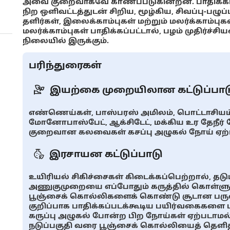
அவை குறைவாகவே காணப்படுகின்றன. பாதிக்கப்
நிற ஒளிவட்டத்துடன் சிறிய, மூழ்கிய, சிவப்பு-பழுப
தளிர்கள், இலைக்காம்புகள் மற்றும் மலர்க்காம்பு
மலர்க்காம்புகள் பாதிக்கப்பட்டால், பழம் முதிர்ச
நிலையில் இருக்கும்.
பரிந்துரைகள்
இயற்கை முறையிலான கட்டுப்பாட
எண்ணெய்கள், பாஸ்பரஸ் அமிலம், பொட்டாசியம்
மோனோபாஸ்பேட், ஆக்சிடேட், மக்கிய உர தேநீர்
குறைவான கலவைகள் கசப்பு அழுகல் நோய் ஏற்ப
இரசாயன கட்டுப்பாடு
உயிரியல் சிகிச்சைகள் கிடைக்கப்பெற்றால், த
அணுகுமுறையை எப்போதும் கருத்தில் கொள்ளுங
பூஞ்சைக் கொல்லிகளைக் கொண்டு சூடான பருவத
குறிப்பாக பாதிக்கப்படக்கூடிய பயிர்வகைகளை ப
கருப்பு அழுகல் போன்ற பிற நோய்கள் ஏற்படாமல
நடுப்பகுதி வரை பூஞ்சைக் கொல்லியைத் தெளித்