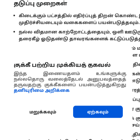
தடுப்பு முறைகள்
கிடைக்கும் பட்சத்தில் எதிர்ப்புத் திறன் கொ
முதிர்ச்சியடையும் வகைகளைப் பயன்படுத்தவும்.
நல்ல விதமான காற்றோட்டத்தையும், ஒளி ஊடுர
தரைகீழ் ஓடுதண்டு தாவரங்களைக் கட்டுப்படுத்த
சீரான இலை வளர்ச்சிக்கு சரியான சீர்திருத்தம் 
தளிர்களை அகற்றுதல் ஆகிய நடைமுறைகளை பயி
குக்கீ பற்றிய முக்கியத் தகவல்
சாத்தியமான இடங்களில், அடிக்கும் காற்றின் 
இந்த இணையதளம் உங்களுக்கு
பழத்தில் காயம் ஏற்படுவதைத் தவிர்க்க பூச்சிக
நல்லதொரு வலைத்தேடல் அனுபவத்தைத்
நோய்கள் ஆகியவற்றைக் கட்டுப்படுத்த வேண்டும
தருவதற்கு குக்கீகளைப் பயன்படுத்துகிறது
உங்கள் திராட்சைத் தோட்டத்தில் நல்ல சுகாதாரத்
தனியுரிமை அறிக்கை
கொடிகளில் உள்ள காய்ந்த திராட்சைகளை அப்புற
பூஞ்சை சேதத்தை கட்டுப்படுத்த உதவும் தாவர 
மறுக்கவும்
ஏற்கவும்
வித்துக்களின் எண்ணிக்கையை கணிசமாகக் கு
மற்றும் பிற தாவர பாகங்களை சீர்திருத்தம் செய்த
திராட்சைத் தோட்டத்தில் காற்று சுழற்சியை அதிக