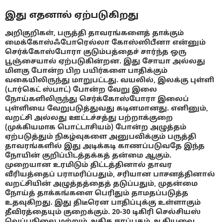
இது எதனால் ஏற்படுகிறது
அறிகுறிகள், பருத்தி தாவரங்களைத் தாக்கும்
மைக்கோஸ்ஃபோரெல்லா கோஸ்ஸிபீனா என்னும்
செர்க்கோஸ்போரா குடும்பத்தைச் சார்ந்த ஒரு
பூஞ்சையால் ஏற்படுகின்றன. இது சோயா அல்லது
மிளகு போன்ற பிற பயிர்களை பாதிக்கும்
வகையிலிருந்து மாறுபட்டது. வயலில், இலக்கு புள்ளி
(டார்கெட் ஸ்பாட்) போன்ற வேறு இலை
நோய்களிலிருந்து செர்க்கோஸ்போரா இலைப்
புள்ளியை வேறுபடுத்துவது கடினமானது. எனினும்,
வறட்சி அல்லது ஊட்டச்சத்து பற்றாக்குறை
(முக்கியமாக பொட்டாசியம்) போன்ற அழுத்தம்
ஏற்படுத்தும் நிகழ்வுகளை அனுபவிக்கும் பருத்தி
தாவரங்களில் இது அடிக்கடி காணப்படுவதே இந்த
நோயின் குறிப்பிடத்தக்கத் தன்மை ஆகும்.
முறையான உரமிடும் திட்டத்தினால் தாவர
வீரியத்தைப் பராமரிப்பதும், சரியான பாசனத்தினால்
வறட்சியின் அழுத்தத்தைத் தடுப்பதும், முதன்மை
நோய்த் தாக்கங்களை பெரிதும் தாமதப்படுத்த
உதவுகிறது. இது திடீரென பாதிப்புக்கு உள்ளாகும்
தீவிரத்தையும் குறைக்கும். 20-30 டிகிரி செல்சியஸ்
வெப்பநிலை மற்றும் அதிக ஈரப்பதம் ஆகியவை