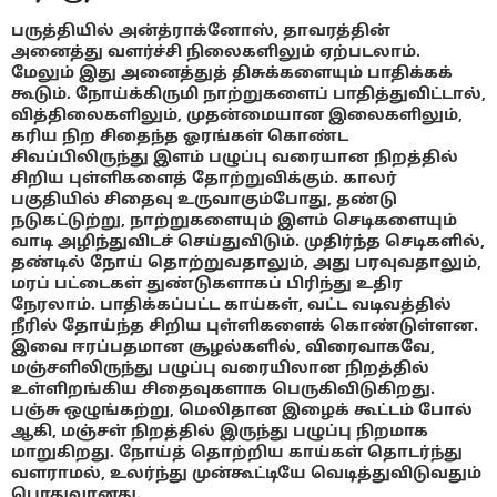
பருத்தியில் அன்த்ராக்னோஸ், தாவரத்தின்
அனைத்து வளர்ச்சி நிலைகளிலும் ஏற்படலாம்.
மேலும் இது அனைத்துத் திசுக்களையும் பாதிக்கக்
கூடும். நோய்க்கிருமி நாற்றுகளைப் பாதித்துவிட்டால்,
வித்திலைகளிலும், முதன்மையான இலைகளிலும்,
கரிய நிற சிதைந்த ஓரங்கள் கொண்ட
சிவப்பிலிருந்து இளம் பழுப்பு வரையான நிறத்தில்
சிறிய புள்ளிகளைத் தோற்றுவிக்கும். காலர்
பகுதியில் சிதைவு உருவாகும்போது, தண்டு
நடுகட்டுற்று, நாற்றுகளையும் இளம் செடிகளையும்
வாடி அழிந்துவிடச் செய்துவிடும். முதிர்ந்த செடிகளில்,
தண்டில் நோய் தொற்றுவதாலும், அது பரவுவதாலும்,
மரப் பட்டைகள் துண்டுகளாகப் பிரிந்து உதிர
நேரலாம். பாதிக்கப்பட்ட காய்கள், வட்ட வடிவத்தில்
நீரில் தோய்ந்த சிறிய புள்ளிகளைக் கொண்டுள்ளன.
இவை ஈரப்பதமான சூழல்களில், விரைவாகவே,
மஞ்சளிலிருந்து பழுப்பு வரையிலான நிறத்தில்
உள்ளிறங்கிய சிதைவுகளாக பெருகிவிடுகிறது.
பஞ்சு ஒழுங்கற்று, மெலிதான இழைக் கூட்டம் போல்
ஆகி, மஞ்சள் நிறத்தில் இருந்து பழுப்பு நிறமாக
மாறுகிறது. நோய்த் தொற்றிய காய்கள் தொடர்ந்து
வளராமல், உலர்ந்து முன்கூட்டியே வெடித்துவிடுவதும்
பொதுவானது.