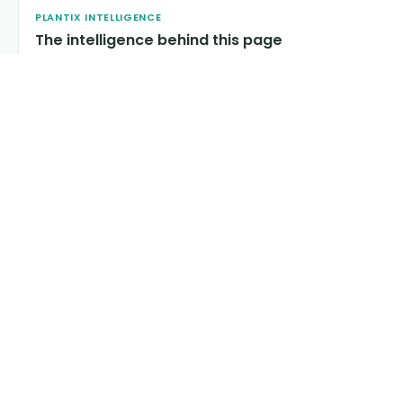
PLANTIX INTELLIGENCE
The intelligence behind this page
Explore the live agronomic data that powers Plantix
disease pages.
Discover
→