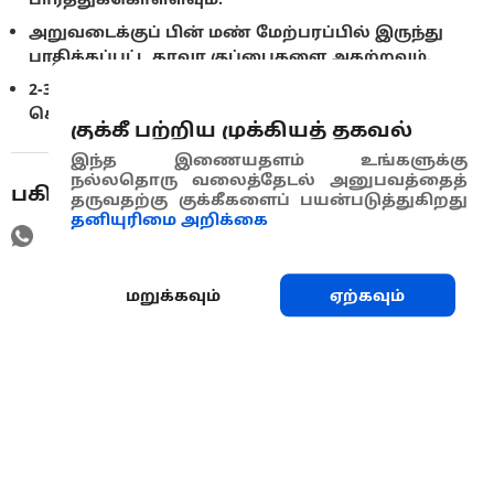
அறுவடைக்குப் பின் மண் மேற்பரப்பில் இருந்து
பாதிக்கப்பட்ட தாவர குப்பைகளை அகற்றவும்.
2-3 ஆண்டுகளுக்கு எளிதில் பாதிக்காத பயிர்களை
கொண்டு பயிர் சுழற்சியினை திட்டமிடவும்.
குக்கீ பற்றிய முக்கியத் தகவல்
இந்த இணையதளம் உங்களுக்கு
நல்லதொரு வலைத்தேடல் அனுபவத்தைத்
பகிரவும்
தருவதற்கு குக்கீகளைப் பயன்படுத்துகிறது
தனியுரிமை அறிக்கை
மறுக்கவும்
ஏற்கவும்