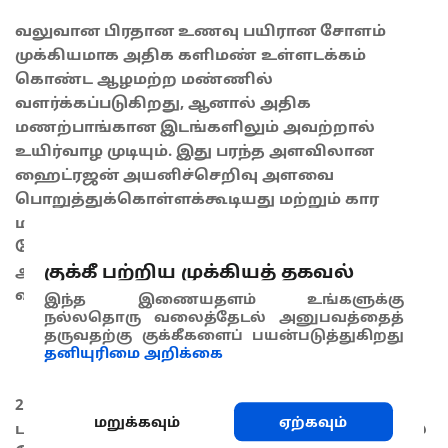
வலுவான பிரதான உணவு பயிரான சோளம்
முக்கியமாக அதிக களிமண் உள்ளடக்கம்
கொண்ட ஆழமற்ற மண்ணில்
வளர்க்கப்படுகிறது, ஆனால் அதிக
மணற்பாங்கான இடங்களிலும் அவற்றால்
உயிர்வாழ முடியும். இது பரந்த அளவிலான
ஹைட்ரஜன் அயனிச்செறிவு அளவை
பொறுத்துக்கொள்ளக்கூடியது மற்றும் கார
மண்ணிலும் வளரக்கூடியது. இந்தத் தாவரம் நீர்
தேக்கம் மற்றும் வறட்சியை ஒரு குறிப்பிட்ட
குக்கீ பற்றிய முக்கியத் தகவல்
அளவிற்கு தாங்கக்கூடியது, ஆனால் நன்கு
வடிந்த மண்ணில் சிறப்பாக வளரும்.
இந்த இணையதளம் உங்களுக்கு
நல்லதொரு வலைத்தேடல் அனுபவத்தைத்
தருவதற்கு குக்கீகளைப் பயன்படுத்துகிறது
தட்பவெட்பநிலை
தனியுரிமை அறிக்கை
27 முதல் 30 டிகிரி செல்சியஸ் வரையிலான
மறுக்கவும்
ஏற்கவும்
பகல்நேர வெப்பநிலையுடன் சூடான பகுதிகளில்