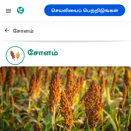
செயலியைப் பெற்றிடுங்கள்
சோளம்
சோளம்