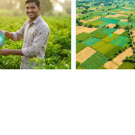
N
PLANTIX INTELLIGENCE
 at diagnosis
The intelligence behi
 in front of farmers the
Explore the live agrono
iagnose
ਮੈਗਨੀਸ਼ੀਅਮ ਦੀ ਘਾਟ
—
Plantix disease pages.
need a solution.
Discover
→