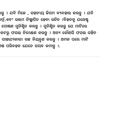
ର କରନ୍ତୁ । ଯଦି ମିଳେ , ସହନୀୟ କିସମ ବ୍ୟବହାର କରନ୍ତୁ । ଯଦି
୍ର,ଏବଂ ଉତ୍ତମ ନିଷ୍କାସିତ ହେବା ଉଚିତ ।ବିହନକୁ ଯଥେଷ୍ଟ
ଣ ସୁନିଶ୍ଚିତ କରନ୍ତୁ । ସୁନିଶ୍ଚିତ କରନ୍ତୁ ଯେ ମାଟିରେ
 ନିକଟରୁ ଫସଲ ନିରୀକ୍ଷଣ କରନ୍ତୁ । ଅନ୍ୟ କୌଣସି ଫସଲ ସହିତ
ସାହାଯ୍ୟକାରୀ ଗଛ ନିୟନ୍ତ୍ରଣ କରନ୍ତୁ । ଅମଳ ପରେ ମାଟି
ଷ ପରିବହନ ଯେତେ ସମ୍ଭବ କମାନ୍ତୁ ।.