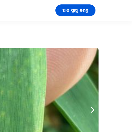
ଆପ ପ୍ରାପ୍ତ କରନ୍ତୁ