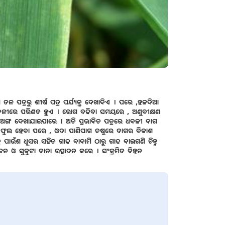
 ପତ୍ରରୁ ଶୀର୍ଷ ପତ୍ର ପର୍ଯ୍ୟନ୍ତ ଦେଖାଦିଏ । ପରେ ,ହଳଦିଆ
୍ର ଧବଳୀରେ ପରିଣତ ହୁଏ । ରୋଗ ବଢିବା ସମୟରେ , ଅଣୁବୀକ୍ଷଣ
ଫଳନ ଅଙ୍ଗ ଦେଖାଯାଇପାରେ । ଅତି ପ୍ରଭାବିତ ପତ୍ରରେ ଧବଳୀ ଦାଗ
 ଫୁଲ ହେବା ପରେ , ଓଦା ପାଣିପାଗ ତଷୁରେ ଦାଗର ବିକାଶ
୍ର ପାଉଁଶ ଧୂସର ସହିତ ଗାଢ ବାଦାମି ଠାରୁ ଗାଢ ବାଇଗଣି ଚିହ୍ନ
ଜନ ଓ ସୁକୁଟା ଦାନା ଉତ୍ପାଦନ କରେ । ସଂକ୍ରମିତ ବିହନ