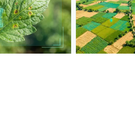
PLANTIX INTELLIGENCE
lt into your product
The intelligence beh
se detection like this to
Explore the live agron
and tools.
Plantix disease pages.
Discover
→