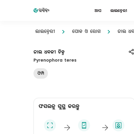
ଆପ
ଲାଇବ୍ରେରୀ
ଲାଇବ୍ରେରୀ
ପୋକ ଓ ରୋଗ
ଜାଲ ଧବଳ
ଜାଲ ଧବଳୀ ଚିହ୍ନ
Pyrenophora teres
ଫିମ୍ପି
ଫସଲକୁ ସୁସ୍ଥ କରନ୍ତୁ