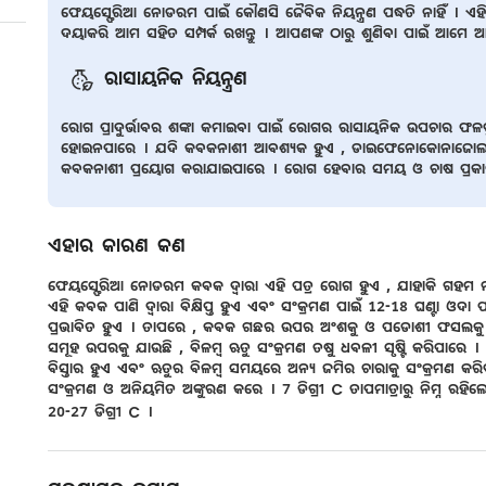
ଫେୟସ୍ଫେରିଆ ନୋଡରମ ପାଇଁ କୌଣସି ଜୈବିକ ନିୟନ୍ତ୍ରଣ ପଦ୍ଧତି ନାହିଁ । ଏହ
ଦୟାକରି ଆମ ସହିତ ସମ୍ପର୍କ ରଖନ୍ତୁ । ଆପଣଙ୍କ ଠାରୁ ଶୁଣିବା ପାଇଁ ଆମେ ଆ
ରାସାୟନିକ ନିୟନ୍ତ୍ରଣ
ରୋଗ ପ୍ରାଦୁର୍ଭାବର ଶଙ୍କା କମାଇବା ପାଇଁ ରୋଗର ରାସାୟନିକ ଉପଚାର ଫଳପ୍ର
ହୋଇନପାରେ । ଯଦି କବକନାଶୀ ଆବଶ୍ୟକ ହୁଏ , ଡାଇଫେନୋକୋନାଜୋଲ , ଟ୍ର
କବକନାଶୀ ପ୍ରୟୋଗ କରାଯାଇପାରେ । ରୋଗ ହେବାର ସମୟ ଓ ଚାଷ ପ୍ରକାର
ଏହାର କାରଣ କଣ
ଫେୟସ୍ଫେରିଆ ନୋଡରମ କବକ ଦ୍ଵାରା ଏହି ପତ୍ର ରୋଗ ହୁଏ , ଯାହାକି ଗହମ ନଡ
ଏହି କବକ ପାଣି ଦ୍ଵାରା ବିକ୍ଷିପ୍ତ ହୁଏ ଏବଂ ସଂକ୍ରମଣ ପାଇଁ 12-18 ଘଣ୍ଟା ଓଦା
ପ୍ରଭାବିତ ହୁଏ । ତାପରେ , କବକ ଗଛର ଉପର ଅଂଶକୁ ଓ ପଡୋଶୀ ଫସଲକୁ ପବନ କିମ
ସମୂହ ଉପରକୁ ଯାଉଛି , ବିଳମ୍ବ ଋତୁ ସଂକ୍ରମଣ ତଷୁ ଧବଳୀ ସୃଷ୍ଟି କରିପାରେ 
ବିସ୍ତାର ହୁଏ ଏବଂ ଋତୁର ବିଳମ୍ବ ସମୟରେ ଅନ୍ୟ ଜମିର ଚାରାକୁ ସଂକ୍ରମଣ କର
ସଂକ୍ରମଣ ଓ ଅନିୟମିତ ଅଙ୍କୁରଣ କରେ । 7 ଡିଗ୍ରୀ C ତାପମାତ୍ରାରୁ ନିମ୍ନ ରହି
20-27 ଡିଗ୍ରୀ C ।