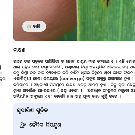
ବାର୍ଲି
ଲକ୍ଷଣ
ଗଛର ତଳ ପତ୍ରରେ ପାଣିଭିଜା ଓ ଛୋଟ ପାଣ୍ଡୁର ଦାଗ ଦେଖାଯାଏ । ଏହି ରୋଗ ତଳ
ଧାର ସହିତ ଦାଗ ତମ୍ବା-ବାଦାମି , ଅଣ୍ଡାକାର କିମ୍ବା ଅନିୟମିତ ଆକାରର ପତ
ି
ଜନ୍ତ୍ର କିମ୍ବା ଜବ କାଚ ବ୍ୟବହାର କରି ବର୍ଦ୍ଧିତ ଧୂସର ଚିହ୍ନରେ ଥିବା ଛୋଟ 
ଆ
ଏକାଭିମୁଖୀ ହେବା ସମୟରେ (converge) ପତ୍ରର ଅଗ୍ରରୁ ଅଗମାରୀ ହୁଏ ।
କୁଟା
କରିପାରେ । ଅଧିକାଂଶ ସମୟରେ ଲକ୍ଷଣ ଅଗରୁ ଆରମ୍ଭ ହୁଏ , କିନ୍ତୁ ପୁରା କ୍ଷେତ
ଦ୍ଵାରା ଅବାରିତ ହୋଇପାରେ ( ତଷୁ ଧବଳୀ ) । ଅତ୍ୟଧିକ ସଂକ୍ରମଣ ହାଲୁକା ଓ
ଅନିୟମିତ ଅଙ୍କୁରଣ ଏବଂ ବାଦାମି ଡାଳ ଅଗ୍ର ଥିବା ଚାରା ସୃଷ୍ଟି କରେ ।
ସୁପାରିଶ ଗୁଡିକ
ଜୈବିକ ନିୟନ୍ତ୍ରଣ