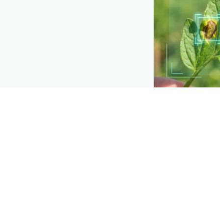
API TOOLKIT
Detection bui
Add plant-disea
your own apps 
Explore
→