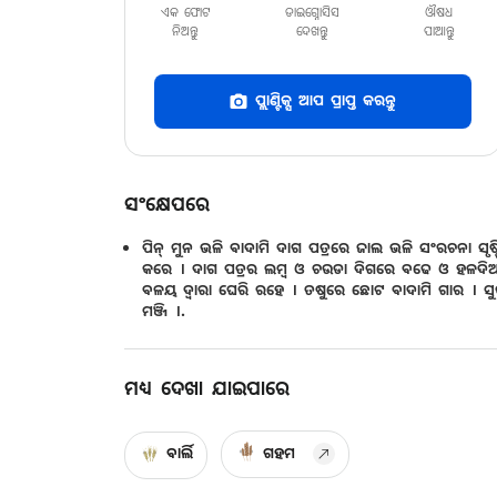
ଏକ ଫୋଟ
ଡାଇଗ୍ନୋସିସ
ଔଷଧ
ନିଅନ୍ତୁ
ଦେଖନ୍ତୁ
ପାଆନ୍ତୁ
ପ୍ଲାଣ୍ଟିକ୍ସ ଆପ ପ୍ରାପ୍ତ କରନ୍ତୁ
ସଂକ୍ଷେପରେ
ପିନ୍ ମୁନ ଭଳି ବାଦାମି ଦାଗ ପତ୍ରରେ ଜାଲ ଭଳି ସଂରଚନା ସୃଷ୍ଟ
କରେ । ଦାଗ ପତ୍ରର ଲମ୍ବ ଓ ଚଉଡା ଦିଗରେ ବଢେ ଓ ହଳଦି
ବଳୟ ଦ୍ଵାରା ଘେରି ରହେ । ତଷୁରେ ଛୋଟ ବାଦାମି ଗାର । ସୁ
ମଞ୍ଜି ।.
ମଧ୍ୟ ଦେଖା ଯାଇପାରେ
ବାର୍ଲି
ଗହମ