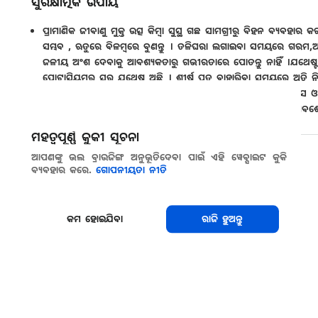
ସୁରକ୍ଷାତ୍ମକ ଉପାୟ
ପ୍ରାମାଣିକ ଜୀବାଣୁ ମୁକ୍ତ ଉତ୍ସ କିମ୍ବା ସୁସ୍ଥ ଗଛ ସାମଗ୍ରୀରୁ ବିହନ ବ୍ୟବହା
ସମ୍ଭବ , ଋତୁରେ ବିଳମ୍ବରେ ବୁଣନ୍ତୁ । ତଳିଘରା ଲଗାଇବା ସମୟରେ ଗରମ,ଆର୍ଦ
ଜଳୀୟ ଅଂଶ ଦେବାକୁ ଆବଶ୍ୟକତାରୁ ଗଭୀରତାରେ ପୋତନ୍ତୁ ନାହିଁ ।ଯଥେଷ୍ଟ ପୋଷ
ପୋଟାସିୟମର ସ୍ତର ଯଥେଷ୍ଟ ଅଛି । ଶୀର୍ଷ ପତ୍ର ବାହାରିବା ସମୟରେ ଅତି
ପର୍ଯ୍ୟାୟ କରନ୍ତୁ , ଏକ ଦୁଇ ବର୍ଷର ବିରତି ଆବଶ୍ୟକ ହୋଇପାରେ । ଘାସ ଓ 
ଭିତରେ ଗଛ ଅବଶେଷକୁ ପୋତିବା ପାଇଁ ଗଭୀର ହଳ କରନ୍ତୁ । ଖୁଣ୍ଟା ଅବଶେ
ମହତ୍ୱପୂର୍ଣ୍ଣ କୁକୀ ସୂଚନା
ଆପଣଙ୍କୁ ଭଲ ବ୍ରାଉଜିଙ୍ଗ ଅନୁଭୂତିଦେବା ପାଇଁ ଏହି ୱେବ୍ସାଇଟ କୁକି
ସେୟାର କରନ୍ତୁ
ବ୍ୟବହାର କରେ.
ଗୋପନୀୟତା ନୀତି
କମ ହୋଇଯିବା
ରାଜି ହୁଅନ୍ତୁ