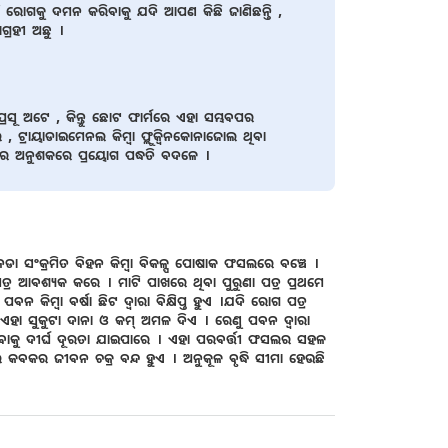
ି ରୋଗକୁ ଦମନ କରିବାକୁ ଯଦି ଆପଣ କିଛି ଜାଣିଛନ୍ତି ,
ଗ୍ରହୀ ଅଛୁ ।
ସୂ ଅଟେ , କିନ୍ତୁ ଛୋଟ ଫାର୍ମରେ ଏହା ସମ୍ଭବପର
ାୟାଡାଇମେନଲ କିମ୍ବା ଫ୍ଲୁକ୍ଵିନକୋନାଜୋଲ ଥିବା
 ଅନୁଶକରେ ପ୍ରୟୋଗ ପଦ୍ଧତି ବଦଳେ ।
ା ସଂକ୍ରମିତ ବିହନ କିମ୍ବା ବିକଳ୍ପ ପୋଷାକ ଫସଲରେ ବଞ୍ଚେ ।
 ପତ୍ର ଆବଶ୍ୟକ କରେ । ମାଟି ପାଖରେ ଥିବା ପୁରୁଣା ପତ୍ର ପ୍ରଥମେ
୍ବା ବର୍ଷା ଛିଟ ଦ୍ଵାରା ବିକ୍ଷିପ୍ତ ହୁଏ ।ଯଦି ରୋଗ ପତ୍ର
। ଏହା ସୁକୁଟା ଦାନା ଓ କମ୍ ଅମଳ ଦିଏ । ରେଣୁ ପବନ ଦ୍ଵାରା
ିବାକୁ ଦୀର୍ଘ ଦୂରତା ଯାଇପାରେ । ଏହା ପରବର୍ତ୍ତୀ ଫସଲର ସହଳ
ଲେ କବକର ଜୀବନ ଚକ୍ର ବନ୍ଦ ହୁଏ । ଅନୁକୂଳ ବୃଦ୍ଧି ସୀମା ହେଉଛି