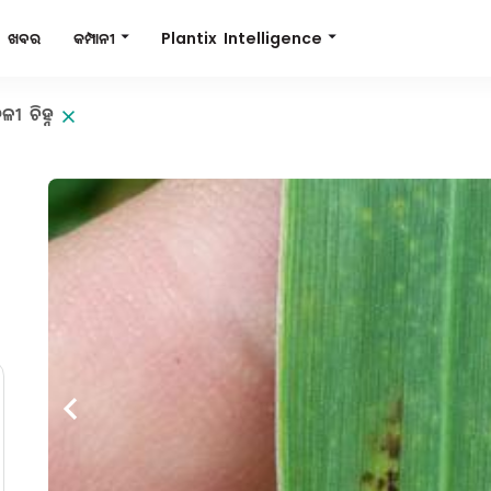
Plantix Intelligence
କମ୍ପାନୀ
ଖବର
ୀ ଚିହ୍ନ