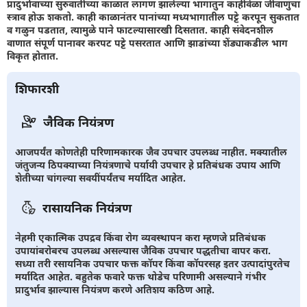
प्रादुर्भावाच्या सुरुवातीच्या काळात लागण झालेल्या भागातुन काहीवेळा जीवाणुंचा
स्त्राव होऊ शकतो. काही काळानंतर पानांच्या मध्यभागातील पट्टे करपून सुकतात
व गळुन पडतात, त्यामुळे पाने फाटल्यासारखी दिसतात. काही संवेदनशील
वाणात संपूर्ण पानावर करपट पट्टे पसरतात आणि झाडांच्या शेंड्याकडील भाग
विकृत होतात.
शिफारशी
जैविक नियंत्रण
आजपर्यंत कोणतेही परिणामकारक जैव उपचार उपलब्ध नाहीत. मक्यातील
जंतुजन्य ठिपक्याच्या नियंत्रणाचे पर्यायी उपचार हे प्रतिबंधक उपाय आणि
शेतीच्या चांगल्या सवयींपर्यंतच मर्यादित आहेत.
रासायनिक नियंत्रण
नेहमी एकात्मिक उपद्रव किंवा रोग व्यवस्थापन करा म्हणजे प्रतिबंधक
उपायांबरोबरच उपलब्ध असल्यास जैविक उपचार पद्धतीचा वापर करा.
सध्या तरी रसायनिक उपचार फक्त कॉपर किंवा कॉपरसह इतर उत्पादांपुरतेच
मर्यादित आहेत. बहुतेक फवारे फक्त थोडेच परिणामी असल्याने गंभीर
प्रादुर्भाव झाल्यास नियंत्रण करणे अतिशय कठिण आहे.