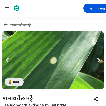
अॅप मिळवा
पानावरील पट्टे
मका
पानावरील पट्टे
Pseudomonas syringae pv. syringae