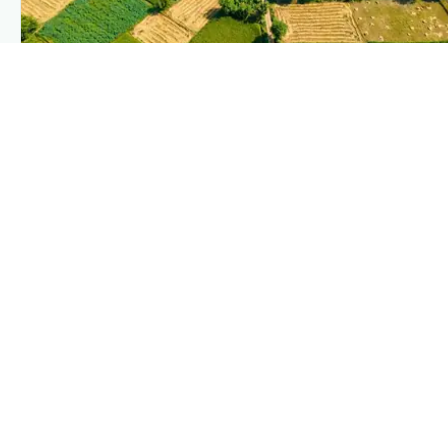
PLANTIX INTELLIGENCE
The intelligence behind this page
Explore the live agronomic data that powers Plantix
disease pages.
Discover
→