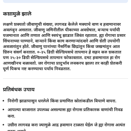
कशामुळे झाले
लक्षणे शक्यतो जीवाणूची संख्या, लागवड केलेले मक्याचे वाण व हवामानावर
अवलंबुन असतात. जीवाणू जमिनीतील पीकाच्या अवशेषात, बऱ्याच पर्यायी
यजमानात आणि तणात आणि स्वयंभू झाडात जिवंत रहातात. ह्या रोगाचा प्रसार
सिंचनाच्या पाण्याने, वार्‍याने किंवा काम करणार्‍यांदवारे आणि शेती उपयोगी
अवजारांतुन होते. जीवाणु पानांच्या नैसर्गिक छिद्रांतुन किंवा जखमांतुन आत
शिरुन संसर्ग करतात. ०-३५ डिग्री सेल्शियसचे तापमान हे सहन करु शकतात
पण २५-३० डिग्री सेल्शियसचे तापमान फोफावतात. दमट हवामानात हा रोग
आणखीनच बळावतो. जर रोगाचा प्रादुर्भाव लवकरच झाला तर काही शेतकरी
पूर्ण पिकच नष्ट करण्याचा पर्याय निवडतात.
प्रतिबंधक उपाय
निरोगी झाडापासून धरलेले किंवा प्रमाणित स्रोतांकडील बियाणे वापरा.
आपल्या बाजारात उपलब्ध असल्यास ह्या रोगास प्रतिकारक वाणांची निवड
करा.
उशीरा लागवड करा ज्यामुळे आद्र हवामान टाळता येईल जे ह्या रोगास अत्यंत