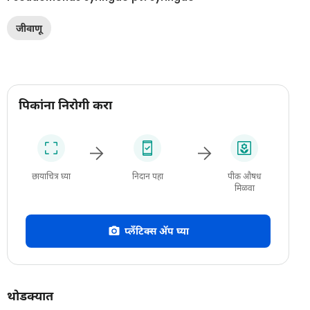
जीवाणू
पिकांना निरोगी करा
छायाचित्र घ्या
निदान पहा
पीक औषध
मिळवा
प्लँटिक्स अ‍ॅप घ्या
थोडक्यात