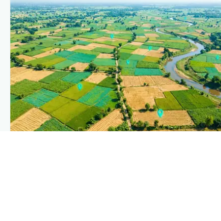
PLANTIX INTELLIGENCE
The intelligence behind this page
Explore the live agronomic data that powers Plantix
disease pages.
Discover
→