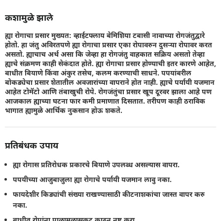
कशामुळे झाले
ह्या रोगाचा प्रसार मुख्यत: व्हाईटफ्लाय बेमिशिया टबासी नावाच्या रोगजंतुद्वारे
होतो. हा जंतु अविरतपणे ह्या रोगाचा प्रसार एका रोपावरुन दुसर्‍या रोपावर करत
असतो. ह्याचाच अर्थ असा कि जेव्हा हा रोगजंतु वाहकात सक्रिय असतो तेव्हा
ह्याचे संक्रमण काही सेकंदात होते. ह्या रोगाचा प्रसार होण्याची इतर कारणे आहेत,
बाधीत बियाणे किंवा अंकुर तसेच, कलम करण्याची साधने. पपयांबरील
बोकड्येचा प्रसार शेतातील अवजारांच्या वापराने होत नाही. ह्याचे पर्यायी यजमान
आहेत टोमॅटो आणि तंबाखुची रोपे. रोगजंतुंचा प्रसार खूप दूरवर झाला आहे पण
आजकाल ह्याच्या घटना फार कमी प्रमाणात दिसतात. तरीपण काही ठराविक
भागात ह्यामुळे आर्थिक नुकसान होऊ शकते.
प्रतिबंधक उपाय
ह्या रोगास प्रतिरोधक प्रकारचे बियाणे उपलब्ध असल्यास वापरा.
पपयीच्या आजुबाजुला ह्या रोगाचे पर्यायी यजमान लावु नका.
फायदेशीर किड्यांची संख्या राखण्यासाठी कीटनाशकांचा जास्त वापर करु
नका.
बाधीत रोपांना पाळामुळासकट काढुन नष्ट करा.