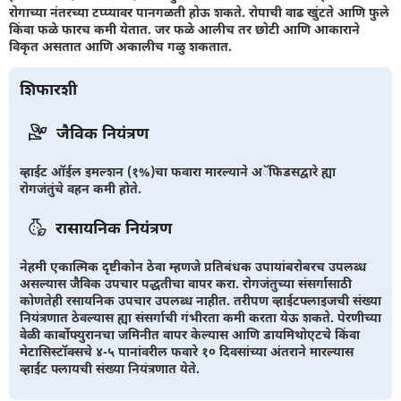
रोगाच्या नंतरच्या टप्प्यावर पानगळती होऊ शकते. रोपाची वाढ खुंटते आणि फुले
किंवा फळे फारच कमी येतात. जर फळे आलीच तर छोटी आणि आकाराने
विकृत असतात आणि अकालीच गळु शकतात.
शिफारशी
जैविक नियंत्रण
व्हाईट ऑईल इमल्शन (१%)चा फवारा मारल्याने अॅफिडसद्वारे ह्या
रोगजंतुंचे वहन कमी होते.
रासायनिक नियंत्रण
नेहमी एकात्मिक दृष्टीकोन ठेवा म्हणजे प्रतिबंधक उपायांबरोबरच उपलब्ध
असल्यास जैविक उपचार पद्धतीचा वापर करा. रोगजंतुच्या संसर्गासाठी
कोणतेही रसायनिक उपचार उपलब्ध नाहीत. तरीपण व्हाईटफ्लाइजची संख्या
नियंत्रणात ठेवल्यास ह्या संसर्गाची गंभीरता कमी करता येऊ शकते. पेरणीच्या
वेळी कार्बोफ्युरानचा जमिनीत वापर केल्यास आणि डायमिथोएटचे किंवा
मेटासिस्टॉक्सचे ४-५ पानांवरील फवारे १० दिवसांच्या अंतराने मारल्यास
व्हाईट फ्लायची संख्या नियंत्रणात येते.