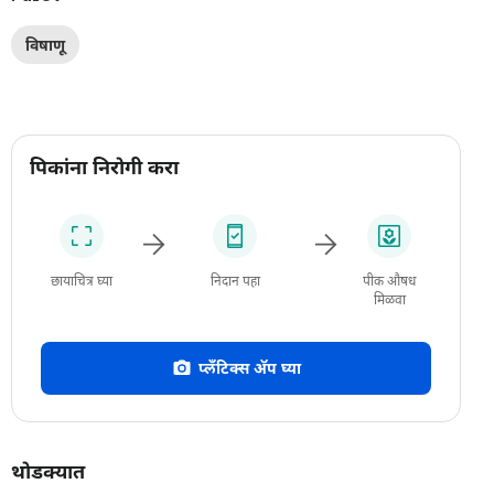
विषाणू
पिकांना निरोगी करा
छायाचित्र घ्या
निदान पहा
पीक औषध
मिळवा
प्लँटिक्स अ‍ॅप घ्या
थोडक्यात