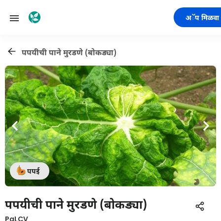
अॅप मिळवा
पपयीची पाने मुरडणे (बोकड्या)
पपई
पपयीची पाने मुरडणे (बोकड्या)
PaLCV