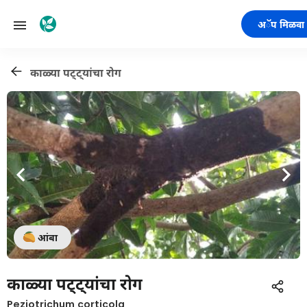
अॅप मिळवा
काळ्या पट्ट्यांचा रोग
आंबा
काळ्या पट्ट्यांचा रोग
Peziotrichum corticola