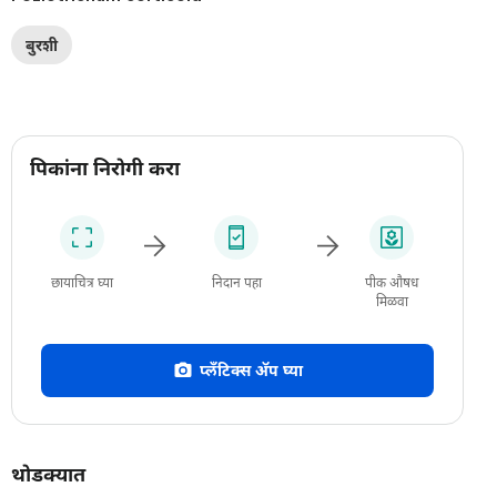
बुरशी
पिकांना निरोगी करा
छायाचित्र घ्या
निदान पहा
पीक औषध
मिळवा
प्लँटिक्स अ‍ॅप घ्या
थोडक्यात