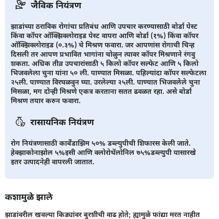
जैविक नियंत्रण
झाडांच्या ठराविक रोगांचा प्रतिबंध आणि उपचार करण्यासाठी बोर्डा पेस्ट
किंवा कॉपर ऑक्झिक्लोराइड पेस्ट वापरा आणि बोर्डा (१%) किंवा कॉपर
ऑक्झिक्लोराइड (०.३%) चे मिश्रण फवारा. जर आपणांस रोगाची चिन्ह
दिसली तर आपण प्रभावित भागांना चोळुन त्यावर कॉपर मिश्रणाने रंगवु
शकता. अधिक तीव्र उपचारांसाठी ५ किलो कॉपर सल्फेट आणि ५ किलो
भिजवलेला चुना यांना ५० ली. पाण्यात मिसळा. पहिल्यांदा कॉपर सल्फेटला
२५ली. पाण्यात विरघळवुन घ्या. उरलेल्या २५ली. पाण्यात भिजवलेले चुना
मिसळा, मग दोन्ही मिश्रणे एकत्र करताना सतत ढवळत रहा. असे बोर्डा
मिश्रण तयार करुन फवारा.
रासायनिक नियंत्रण
रोग नियंत्रणासाठी कार्बेंडाझिम ५०% डब्ल्युपीची शिफारस केली जाते.
हेक्झाकोनाझोल ५%इसी आणि क्लोरोथॅलोनिल ७५%डब्ल्युपी यासारखे
इतर उत्पादनेही वापरली जातात.
कशामुळे झाले
झाडांवरील खवल्या किड्यांवर बुरशीची वाढ होते; ह्यामुळे फांद्या मरत नाहीत