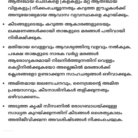
ആതിഥേയ ചെടികളെ (കളകളും മറ്റ് ആതിഥേയ
വിളകളും) നീക്കംചെയ്യുന്നതും കറുത്ത ഈച്ചകൾക്ക്
അനുയോജ്യമായ ആവാസ വ്യവസ്ഥകളെ കുറയ്ക്കും.
കീടങ്ങളുടെയും കറുത്ത ആകാരങ്ങളുടെയും
ലക്ഷണങ്ങൾക്കായി താങ്കളുടെ മരങ്ങൾ പതിവായി
നിരീക്ഷിക്കുക.
മതിയായ വെള്ളവും ആവശ്യത്തിനു വളവും നൽകുക,
പക്ഷേ താങ്കളുടെ നാരക വർഗ്ഗ മരങ്ങൾ
ആരോഗ്യകരമായി നിലനിർത്തുന്നതിന് വെള്ളം
കെട്ടിനിൽക്കുകയോ അല്ലെങ്കിൽ മരങ്ങൾക്ക്
ക്ലേശങ്ങളോ ഉണ്ടാക്കുന്ന സാഹചര്യങ്ങൾ ഒഴിവാക്കുക.
അമിതമായ ജലസേചനവും, നൈട്രജന്റെ അമിത
പ്രയോഗവും, കീടനാശിനികൾ തളിക്കുന്നതും
ഒഴിവാക്കണം.
അടുത്ത കൃഷി സീസണിൽ രോഗബാധയ്ക്കുള്ള
സാധ്യത കുറയ്ക്കുന്നതിന് കീടങ്ങൾ ശൈത്യകാലം
അതിജീവിക്കുന്ന അവശിഷ്ടങ്ങൾ നീക്കംചെയ്യുക.