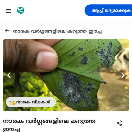
ആപ്പ് ലഭ്യമാക്കുക
നാരക വർഗ്ഗങ്ങളിലെ കറുത്ത ഈച്ച
നാരക വിളകൾ
നാരക വർഗ്ഗങ്ങളിലെ കറുത്ത
ഈച്ച