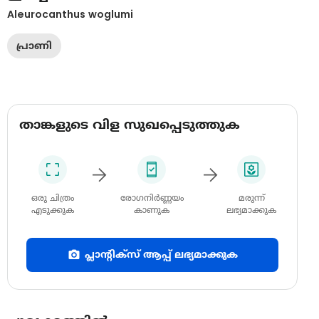
Aleurocanthus woglumi
പ്രാണി
താങ്കളുടെ വിള സുഖപ്പെടുത്തുക
ഒരു ചിത്രം
രോഗനിർണ്ണയം
മരുന്ന്
എടുക്കുക
കാണുക
ലഭ്യമാക്കുക
പ്ലാന്റിക്സ് ആപ്പ് ലഭ്യമാക്കുക