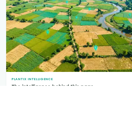
PLANTIX INTELLIGENCE
The intelligence behind this page
Explore the live agronomic data that powers Plantix
disease pages.
Discover
→