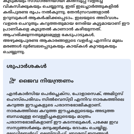
കൂടുകയും സാധാരണയായി കരിമ്പൂപ്പ് വളർച്ച
വികസിക്കുകയും ചെയ്യുന്നു, ഇത് ഇലച്ചാര്‍ത്തുകളില്‍
കരിപുരണ്ട രൂപം നൽകുന്നു. തേൻസ്രവങ്ങളാൽ
ഉറുമ്പുകൾ ആകർഷിക്കപ്പെടാം. ഇലയുടെ അടിവശം
വളരെ ചെറുതും കറുത്തതുമായ നേരിയ കൂട്ടമായാണ് ഈ
പ്രാണികളെ കൂടുതൽ കാണാൻ കഴിയുന്നത്.
ആഹരിക്കുന്നതുമൂലമുള്ള കേടുപാടുകൾ,
അഴുക്കുപുരണ്ട ആകാരങ്ങളുടെ വളർച്ച എന്നിവ മൂലം
മരങ്ങൾ ദുർബലപ്പെടുകയും കായ്കൾ കുറയുകയും
ചെയ്യുന്നു.
ശുപാർശകൾ
ജൈവ നിയന്ത്രണം
എൻ‌കാർ‌സിയ പെർ‌പ്ലെക്സ, പോളാസെക്, അമിറ്റസ്
ഹെസ്പെരിഡം സിൽ‌വെസ്ട്രി എന്നിവ നാരകത്തിലെ
കറുത്ത ഈച്ചകളുടെ പരാന്നഭോജികളാണ്.
നാരകത്തിലെ കറുത്ത ഈച്ചകളുടെയും അടുത്ത
ബന്ധമുള്ള വെള്ളീച്ചകളുടെയും മാത്രം
പരാന്നഭോജികളാണ് ഈ കടന്നലുകൾ, പക്ഷേ ഇവ
സസ്യങ്ങൾക്കും മനുഷ്യർക്കും ദോഷം ചെയ്യില്ല.
ലേഡിബേർഡ്, ലെയ്സ്വിംഗ്, ബ്രൂമസ് ഇനങ്ങൾ,