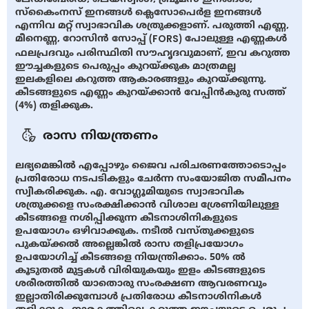
സ്കൈംനസ് ഇനങ്ങൾ ക്ലെസോപെർള ഇനങ്ങൾ
എന്നിവ മറ്റ് സ്വാഭാവിക ശത്രുക്കളാണ്. പരുത്തി എണ്ണ,
മീനെണ്ണ, റോസിൻ സോപ്പ് (FORS) പോലുള്ള എണ്ണകൾ
ഫലപ്രദവും പരിസ്ഥിതി സൗഹൃദവുമാണ്, ഇവ കറുത്ത
ഈച്ചകളുടെ പെരുപ്പം കുറയ്ക്കുക മാത്രമല്ല
ഇലകളിലെ കറുത്ത ആകാരങ്ങളും കുറയ്ക്കുന്നു.
കീടങ്ങളുടെ എണ്ണം കുറയ്ക്കാന്‍ വേപ്പിൻകുരു സത്ത്
(4%) തളിക്കുക.
രാസ നിയന്ത്രണം
ലഭ്യമെങ്കിൽ എപ്പോഴും ജൈവ പരിചരണത്തോടൊപ്പം
പ്രതിരോധ നടപടികളും ചേർന്ന സംയോജിത സമീപനം
സ്വീകരിക്കുക. എ. വോഗ്ലൂമിയുടെ സ്വാഭാവിക
ശത്രുക്കളെ സംരക്ഷിക്കാൻ വിശാല ശ്രേണിയിലുള്ള
കീടങ്ങളെ നശിപ്പിക്കുന്ന കീടനാശിനികളുടെ
ഉപയോഗം ഒഴിവാക്കുക. നടീൽ വസ്തുക്കളുടെ
പുകയ്ക്കല്‍ അല്ലെങ്കിൽ രാസ തളിപ്രയോഗം
ഉപയോഗിച്ച് കീടങ്ങളെ നിയന്ത്രിക്കാം. 50% ൽ
കൂടുതൽ മുട്ടകൾ വിരിയുകയും ഇളം കീടങ്ങളുടെ
ശരീരത്തിൽ യാതൊരു സംരക്ഷണ ആവരണവും
ഇല്ലാതിരിക്കുമ്പോൾ പ്രതിരോധ കീടനാശിനികൾ