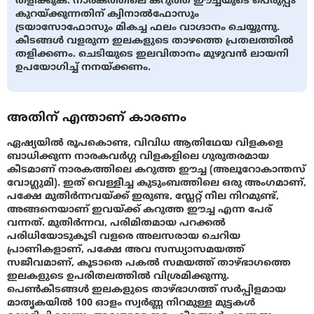
തളിക്കുക. നാരകത്തിലെ കറുത്ത ഈച്ചയുടെ പെരുപ്പം
കുറയ്ക്കുന്നതിന് ക്വിനാൽഫോസും
ട്രയാസോഫോസും മികച്ച ഫലം വാഗ്ദാനം ചെയ്യുന്നു.
കീടങ്ങൾ വളരുന്ന ഇലകളുടെ താഴത്തെ പ്രതലത്തിൽ
തളിക്കണം. ചെടിയുടെ ഇലവിതാനം മുഴുവൻ ലായനി
ഉപയോഗിച്ച് നനയ്ക്കണം.
അതിന് എന്താണ് കാരണം
ഏഷ്യയിൽ രൂപകൊണ്ട, വിവിധ ആതിഥേയ വിളകളെ
ബാധിക്കുന്ന നാരകവർഗ്ഗ വിളകളിലെ ഗുരുതരമായ
കീടമാണ് നാരകത്തിലെ കറുത്ത ഈച്ച (അലൂറോകാന്തസ്
വോഗ്ലുമി). ഇത് വെള്ളീച്ച കുടുംബത്തിലെ ഒരു അംഗമാണ്,
പക്ഷേ മുതിർന്നവയ്ക്ക് ഇരുണ്ട, സ്ലേറ്റ് നീല നിറമുണ്ട്,
അങ്ങനെയാണ് ഇവയ്ക്ക് കറുത്ത ഈച്ച എന്ന പേര്
വന്നത്. മുതിർന്നവ, പരിമിതമായ പറക്കൽ
പരിധിയോടുകൂടി വളരെ അലസരായ ചെറിയ
പ്രാണികളാണ്, പക്ഷേ അവ സന്ധ്യാസമയത്ത്
സജീവമാണ്, കൂടാതെ പകൽ സമയത്ത് താഴ്ഭാഗത്തെ
ഇലകളുടെ ഉപരിതലത്തിൽ വിശ്രമിക്കുന്നു.
പെൺകീടങ്ങൾ ഇലകളുടെ താഴ്ഭാഗത്ത് സര്‍പ്പിളമായ
മാതൃകയിൽ 100 ഓളം സ്വർണ്ണ നിറമുള്ള മുട്ടകൾ