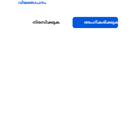
വിജ്ഞാപനം
നിരസിക്കുക
അംഗീകരിക്കുക