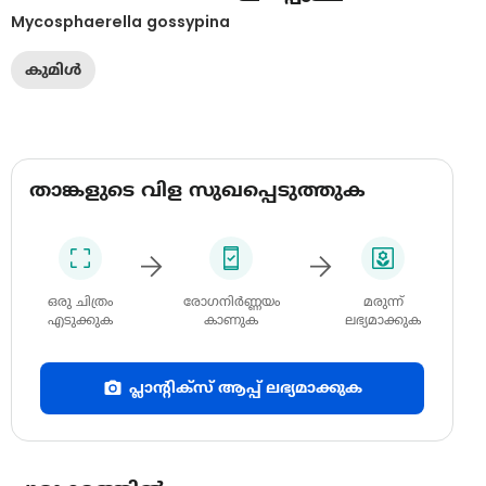
Mycosphaerella gossypina
കുമിൾ
താങ്കളുടെ വിള സുഖപ്പെടുത്തുക
ഒരു ചിത്രം
രോഗനിർണ്ണയം
മരുന്ന്
എടുക്കുക
കാണുക
ലഭ്യമാക്കുക
പ്ലാന്റിക്സ് ആപ്പ് ലഭ്യമാക്കുക