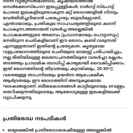
നിന്ന് വ്യത്യസ്തമാണിവ. കൃഷിയിടത്തിൽ
സെർക്കോസ്പോറ ഇലപ്പുള്ളികൾ, ടാർഗറ്റ് സ്പോട്ട്
പോലെ ഇലകളിലുണ്ടാകുന്ന മറ്റ് രോഗങ്ങളിൽ നിന്നും
വേർതിരിച്ചറിയാൻ പലപ്പോഴും ബുദ്ധിമുട്ടാണ്.
എന്തായാലും, പ്രതികൂല സാഹചര്യങ്ങളിലൂടെ കടന്ന്
പോകുന്ന,അതായത് വരൾച്ച അല്ലെങ്കിൽ
പോഷകങ്ങളുടെ അഭാവം (പ്രധാനമായും പൊട്ടാസ്യം)
നേരിടുന്ന ചെടികളിലാണ് ഈ രോഗം കണ്ട് വരുന്നത്
എന്നുള്ളതാണ് ഇതിൻ്റെ പ്രത്യേകത. കൃത്യമായ
വളപ്രയോഗത്തിലൂടെ ചെടിയുടെ ഓജസ്സ് പരിപാലിച്ചും,
നല്ല രീതിയിലുള്ള ജലസേചനത്തിലൂടെ വരൾച്ചാ ക്ലേശം
തടഞ്ഞും പ്രാഥമിക ബാധിപ്പ് കാര്യമായി വൈകിപ്പിക്കാം.
ഇത് രോഗത്തിൻ്റെ തീവ്രതയും കുറയ്ക്കും. 20-30°C
വരെയുള്ള താപനിലയും ഉയര്‍ന്ന ആപേക്ഷിക
ആർദ്രതയും ഈ രോഗത്തിന് അനുകൂലമായ
ഘടകങ്ങളാണ്. ബീജകോശങ്ങൾ കാറ്റിലൂടെയും വെള്ളം
തെറിക്കുന്നതിലൂടെയും ആരോഗ്യമുള്ള ഇലകളിലേക്ക്
വ്യാപിക്കുന്നു.
പ്രതിരോധ നടപടികൾ
ലഭ്യമെങ്കിൽ പ്രതിരോധശേഷിയുള്ള അല്ലെങ്കിൽ