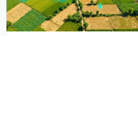
PLANTIX INTELLIGENCE
The intelligence behind this page
Explore the live agronomic data that powers Plantix
disease pages.
Discover
→