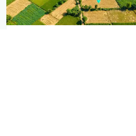
PLANTIX INTELLIGENCE
The intelligence behind this page
Explore the live agronomic data that powers Plantix
disease pages.
Discover
→