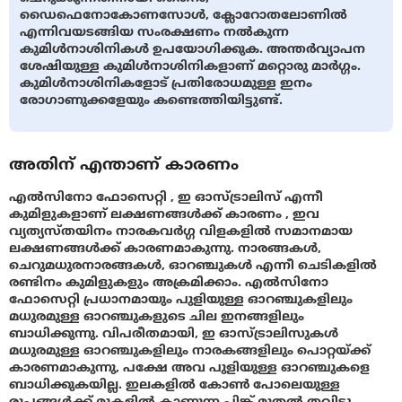
ഡൈഫെനോകോണസോൾ, ക്ലോറോതലോണിൽ
എന്നിവയടങ്ങിയ സംരക്ഷണം നൽകുന്ന
കുമിള്‍നാശിനികള്‍ ഉപയോഗിക്കുക. അന്തര്‍വ്യാപന
ശേഷിയുള്ള കുമിള്‍നാശിനികളാണ് മറ്റൊരു മാര്‍ഗ്ഗം.
കുമിള്‍നാശിനികളോട് പ്രതിരോധമുള്ള ഇനം
രോഗാണുക്കളേയും കണ്ടെത്തിയിട്ടുണ്ട്.
അതിന് എന്താണ് കാരണം
എൽസിനോ ഫോസെറ്റി , ഇ ഓസ്‌ട്രാലിസ് എന്നീ
കുമിളുകളാണ് ലക്ഷണങ്ങൾക്ക് കാരണം , ഇവ
വ്യത്യസ്തയിനം നാരകവര്‍ഗ്ഗ വിളകളിൽ സമാനമായ
ലക്ഷണങ്ങൾക്ക് കാരണമാകുന്നു. നാരങ്ങകൾ,
ചെറുമധുരനാരങ്ങകൾ, ഓറഞ്ചുകൾ എന്നീ ചെടികളിൽ
രണ്ടിനം കുമിളുകളും അക്രമിക്കാം. എൽസിനോ
ഫോസെറ്റി പ്രധാനമായും പുളിയുള്ള ഓറഞ്ചുകളിലും
മധുരമുള്ള ഓറഞ്ചുകളുടെ ചില ഇനങ്ങളിലും
ബാധിക്കുന്നു. വിപരീതമായി, ഇ ഓസ്‌ട്രാലിസുകൾ
മധുരമുള്ള ഓറഞ്ചുകളിലും നാരകങ്ങളിലും പൊറ്റയ്ക്ക്
കാരണമാകുന്നു, പക്ഷേ അവ പുളിയുള്ള ഓറഞ്ചുകളെ
ബാധിക്കുകയില്ല. ഇലകളിൽ കോൺ പോലെയുള്ള
രൂപങ്ങൾക്ക് മുകളിൽ കാണുന്ന പിങ്ക് മുതല്‍ തവിട്ടു