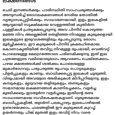
ലക്ഷണങ്ങൾ
ചെടി ഇനങ്ങള്‍ക്കും, പാരിസ്ഥിതി സാഹചര്യങ്ങൾക്കും
അനുസരിച്ച് രോഗലക്ഷണങ്ങൾ നേരിയ തോതിൽ
വ്യത്യാസപ്പെട്ടിരിക്കും. സാധാരണയായി, ഇളം ഇലകളിൽ
ആദ്യമായി സൂക്ഷ്മമായ വെള്ളത്തിൽ കുതിർന്ന
പുള്ളികൾ പ്രത്യക്ഷപ്പെടുന്നു. അവ പിന്നീട് കൊഴുത്ത-
മഞ്ഞ നിറം അല്ലെങ്കില്‍ തെളിഞ്ഞ-നിറമുള്ള കുരുക്കളായി
ഇലകളുടെ ഇരുവശങ്ങളിലും രൂപപ്പെടുന്നു. രോഗം
മൂർച്ഛിക്കവേ, ഈ കുരുക്കൾ പിന്നീട് ക്രമരഹിതമായ,
കോണാകൃതിയിൽ തവിട്ടു നിറമുള്ള രൂപമായി, വെല്‍വറ്റ്
പോലെയുള്ള മേലഗ്രത്തോടെ പരിണമിക്കുന്നു, ഇത് ഇല
പത്രങ്ങളുടെ വലിയൊരുഭാഗം ആവരണം ചെയ്തേക്കാം.
പഴയ ക്ഷതങ്ങൾക്ക് ശല്‍ക്കം പോലെയുള്ള
മുകള്‍ഭാഗവും പരുപരുത്ത രൂപവും പൊട്ടലുകളും
പിളര്‍പ്പുകളും കാണും. ബാധിക്കപ്പെട്ട ഇലകൾ ചുരുങ്ങി,
വിരൂപമായി അവയുടെ അരികുകൾ കീറിപ്പറിയുന്നു. ഇളം
കമ്പുകളും, മൃദുവായ തളിരുകളും, തണ്ടുകളും
സമാനമായ ലക്ഷണങ്ങൾ കാണിച്ചേക്കാം. വളർച്ച
മുരടിക്കലും ഇടതൂർന്ന വളർച്ചയും ഇതിൻ്റെ രണ്ട
സാധാരണമായ സവിശേഷതകളാണ്. ഗുരുതരമായ
ബാധിപ്പുകളിൽ, തുടർന്ന് പലപ്പോഴും ഇലപൊഴിയൽ
ഉണ്ടായേക്കാം. ഫലങ്ങളിൽ ഈ കുരുക്കൾ കുറച്ച്
ഉയർന്നതും പിങ്ക് മുതല്‍ ഇളം തവിട്ട് നിറം വരെ