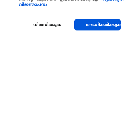
വിജ്ഞാപനം
നിരസിക്കുക
അംഗീകരിക്കുക