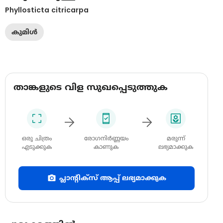
Phyllosticta citricarpa
കുമിൾ
താങ്കളുടെ വിള സുഖപ്പെടുത്തുക
ഒരു ചിത്രം
രോഗനിർണ്ണയം
മരുന്ന്
എടുക്കുക
കാണുക
ലഭ്യമാക്കുക
പ്ലാന്റിക്സ് ആപ്പ് ലഭ്യമാക്കുക