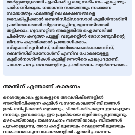
മാര്‍ഗ്ഗങ്ങളുമായി ഏകീകരിച്ച ഒരു സമീപനം എപ്പോഴും
പരിഗണിക്കുക. ഗതാഗത സമയത്തും സംഭരണ
സമയത്തും ഫലങ്ങളിലെ ലക്ഷണങ്ങളെ
വൈകിപ്പിക്കാന്‍ ബെന്‍സിമിഡസോള്‍ കുമിള്‍നാശിനി
പ്രതിരോധമായി വിളവെടുപ്പിനു മുന്നോടിയായി
തളിക്കാം. ഗുവസറ്റിന്‍ അല്ലെങ്കില്‍ ഐമസലില്‍
ചികിത്സ കറുത്ത പുള്ളി വടുക്കളില്‍ രോഗാണുവിന്റെ
ജീവനം കുറയ്ക്കാന്‍ പ്രയോഗിക്കാം.
സ്ട്രോബിലൂറിന്‍സ്, ഡിത്തിയോകാര്‍ബമെററ്സ്,
ബെന്‍സിമിഡസോള്‍സ് എന്നിവ പോലെയുള്ള
കുമിള്‍നാശിനികള്‍ കുമിളിനെതിരെ ഫലപ്രദമാണ്,
പക്ഷേ പല പ്രദേശങ്ങളിലും പ്രതിരോധം വളര്‍ന്നേക്കാം.
അതിന് എന്താണ് കാരണം
ശൈത്യകാലം ഇലകളുടെ അവശിഷ്ടങ്ങളില്‍
അതിജീവിക്കുന്ന കുമിള്‍ വസന്തകാലത്ത് ബീജങ്ങള്‍
ഉത്പാദിപ്പിക്കാന്‍ തുടങ്ങും, ചിതറിക്കിടക്കുന്ന ഇലകളുടെ
നനവും ഉണക്കവും ഈ പ്രക്രിയയെ ത്വരിതപ്പെടുത്തുന്നു.
മഴപെയ്താലും ജലസേചനം നടത്തിയാലും ബീജങ്ങള്‍
പുറംതള്ളുന്നു, അവ കാറ്റിലൂടെയും വെള്ളത്തിലൂടെയും
വശംവദമാകുന്ന കോശങ്ങളില്‍ എത്തി പ്രജനനം