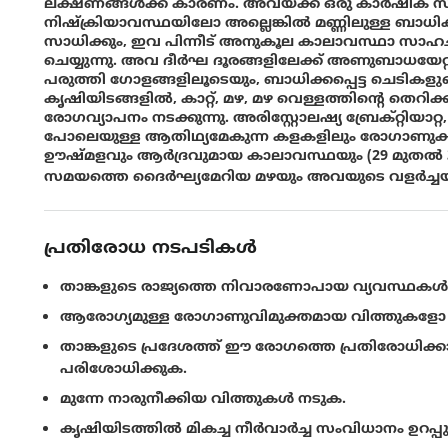
ലക്ഷണങ്ങൾക്ക് കാരണം. അവയ്ക്ക് ഒരു കാർഷിക സീസ
നിഷ്‌ക്രിയാവസ്ഥയിലോ അല്ലെങ്കിൽ മണ്ണിലുള്ള ബാധി
സാധിക്കും, ഇവ പിന്നീട് അനുകൂല കാലാവസ്ഥാ സാഹചര
ചെയ്യുന്നു. അവ ദീർഘ ദൂരങ്ങളിലേക്ക് അണുബാധയേറ്
പരുത്തി ഗോളങ്ങളിലൂടെയും, ബാധിക്കപ്പെട്ട ചെടികളുട
കൃഷിയിടങ്ങളിൽ, കാറ്റ്, മഴ, മഴ വെള്ളത്തിൻ്റെ തെറി
രോഗവ്യാപനം നടക്കുന്നു. അരിസ്റ്റോലഷ്യ ബ്രേക്റ്റിയ
പോലെയുള്ള ആതിഥ്യമേകുന്ന കളകളിലും രോഗാണുക്കൾ
ഊഷ്മളവും ആർദ്രവുമായ കാലാവസ്ഥയും (29 മുതല്‍ 33
സമയത്തെ ദൈർഘ്യമേറിയ മഴയും അവയുടെ വളര്‍ച്ചയ
പ്രതിരോധ നടപടികൾ
താങ്കളുടെ രാജ്യത്തെ നിവാരണോപായ വ്യവസ്ഥകള്‍
ആരോഗ്യമുള്ള രോഗാണുവിമുക്തമായ വിത്തുകളോ 
താങ്കളുടെ പ്രദേശത്ത് ഈ രോഗത്തെ പ്രതിരോധിക്
പരിശോധിക്കുക.
മുന്നേ നാരുനീക്കിയ വിത്തുകൾ നടുക.
കൃഷിയിടത്തിൽ മികച്ച നീർവാർച്ച സംവിധാനം ഉറപ്പ