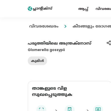
ആപ്പ്
വിവരശ
വിവരശേഖരം
കീടങ്ങളും രോഗങ്
പരുത്തിയിലെ അന്ത്രക്നോസ്
Glomerella gossypii
കുമിൾ
താങ്കളുടെ വിള
സുഖപ്പെടുത്തുക