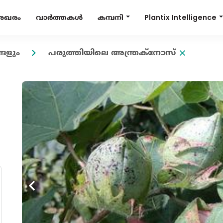
Plantix Intelligence
കമ്പനി
േഖരം
വാർത്തകൾ
ങളും
പരുത്തിയിലെ അന്ത്രക്നോസ്