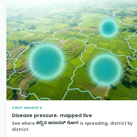
CROP INSIGHTS
Disease pressure, mapped live
See where
ಕಬ್ಬಿನ ಅನಾನಸ್ ರೋಗ
is spreading, district by
district.