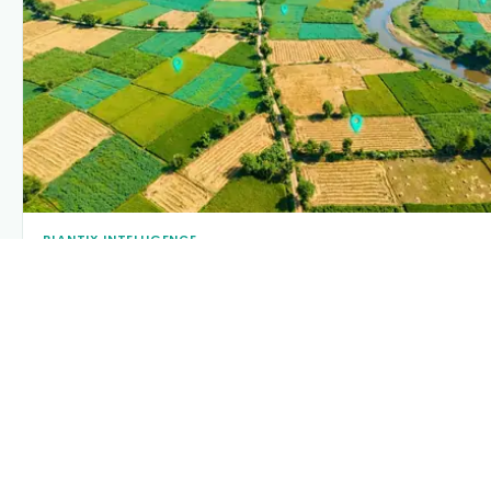
PLANTIX INTELLIGENCE
The intelligence behind this page
Explore the live agronomic data that powers Plantix disease
pages.
Discover
→