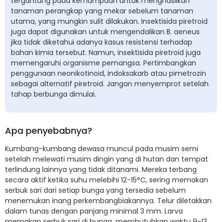
tergantung pada kemampuan untuk menghasilkan
tanaman perangkap yang mekar sebelum tanaman
utama, yang mungkin sulit dilakukan. Insektisida piretroid
juga dapat digunakan untuk mengendalikan B. aeneus
jika tidak diketahui adanya kasus resistensi terhadap
bahan kimia tersebut. Namun, insektisida piretroid juga
memengaruhi organisme pemangsa. Pertimbangkan
penggunaan neonikotinoid, indoksakarb atau pimetrozin
sebagai alternatif piretroid. Jangan menyemprot setelah
tahap berbunga dimulai.
Apa penyebabnya?
Kumbang-kumbang dewasa muncul pada musim semi
setelah melewati musim dingin yang di hutan dan tempat
terlindung lainnya yang tidak ditanami. Mereka terbang
secara aktif ketika suhu melebihi 12-15°C, sering memakan
serbuk sari dari setiap bunga yang tersedia sebelum
menemukan inang perkembangbiakannya. Telur diletakkan
dalam tunas dengan panjang minimal 3 mm. Larva
memakan serbuk sari di bunga, membutuhkan waktu 9-13