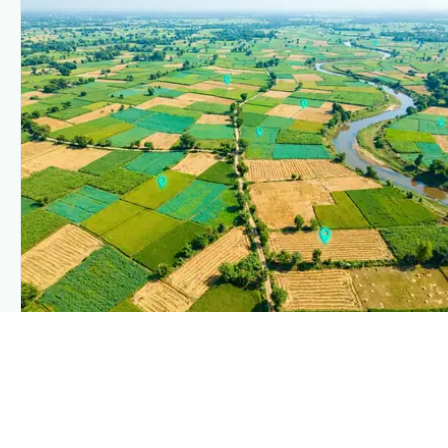
PLANTIX INTELLIGENCE
The intelligence behind this page
Explore the live agronomic data that powers Plantix disease
pages.
Discover
→