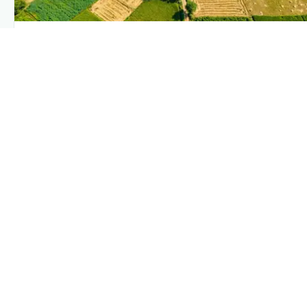
PLANTIX INTELLIGENCE
The intelligence behind this page
Explore the live agronomic data that powers Plantix disease
pages.
Discover
→