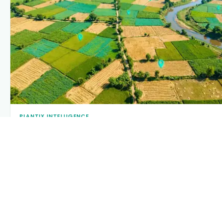
PLANTIX INTELLIGENCE
The intelligence behind this page
Explore the live agronomic data that powers Plantix disease
pages.
Discover
→