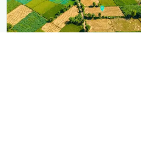
PLANTIX INTELLIGENCE
The intelligence behind this page
Explore the live agronomic data that powers Plantix disease
pages.
Discover
→