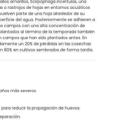
llos amarillos, Scirpophaga incertulas, una
s o rastrojos de hojas en entornos acuáticos
vuelven parte de una hoja alrededor de su
perficie del agua. Posteriormente se adhieren a
 Los campos con una alta concentración de
 plantados al término de la temporada también
n campos que han sido plantados antes. En
damente un 20% de pérdidas en las cosechas
n 80% en cultivos sembrados de forma tardía.
daños más severos.
as para reducir la propagación de huevos.
eparación.