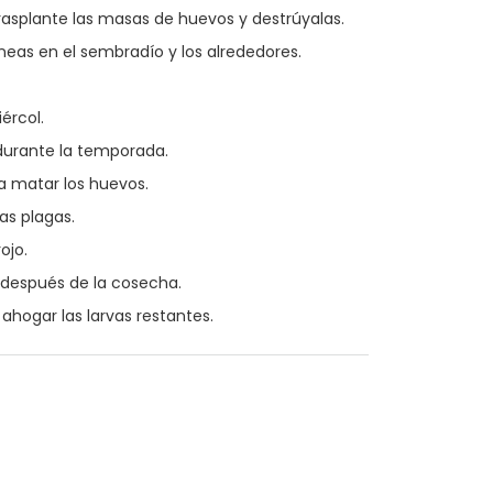
rasplante las masas de huevos y destrúyalas.
neas en el sembradío y los alrededores.
ércol.
s durante la temporada.
a matar los huevos.
as plagas.
ojo.
s después de la cosecha.
hogar las larvas restantes.