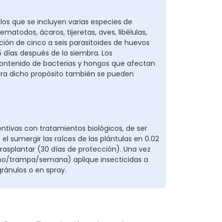
 los que se incluyen varias especies de
atodos, ácaros, tijeretas, aves, libélulas,
ación de cinco a seis parasitoides de huevos
 días después de la siembra. Los
contenido de bacterias y hongos que afectan
 Para dicho propósito también se pueden
tivas con tratamientos biológicos, de ser
el sumergir las raíces de las plántulas en 0.02
 trasplantar (30 días de protección). Una vez
acho/trampa/semana) aplique insecticidas a
 gránulos o en spray.