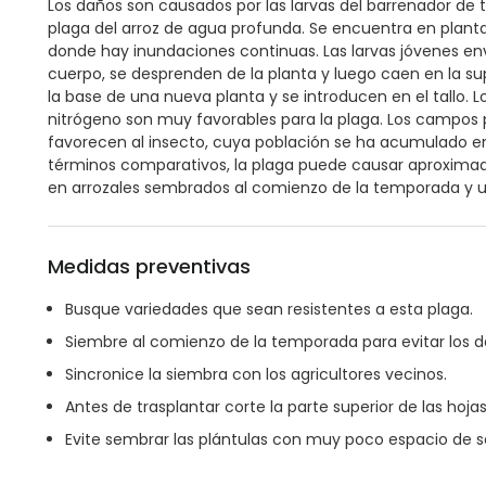
Los daños son causados por las larvas del barrenador de ta
plaga del arroz de agua profunda. Se encuentra en planta
donde hay inundaciones continuas. Las larvas jóvenes en
cuerpo, se desprenden de la planta y luego caen en la su
la base de una nueva planta y se introducen en el tallo.
nitrógeno son muy favorables para la plaga. Los campos
favorecen al insecto, cuya población se ha acumulado e
términos comparativos, la plaga puede causar aproxima
en arrozales sembrados al comienzo de la temporada y u
Medidas preventivas
Busque variedades que sean resistentes a esta plaga.
Siembre al comienzo de la temporada para evitar los 
Sincronice la siembra con los agricultores vecinos.
Antes de trasplantar corte la parte superior de las hoj
Evite sembrar las plántulas con muy poco espacio de s
Revise regularmente los semilleros y sembradíos.