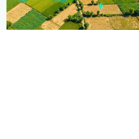
PLANTIX INTELLIGENCE
The intelligence behind this page
Explore the live agronomic data that powers Plantix disease
pages.
Discover
→