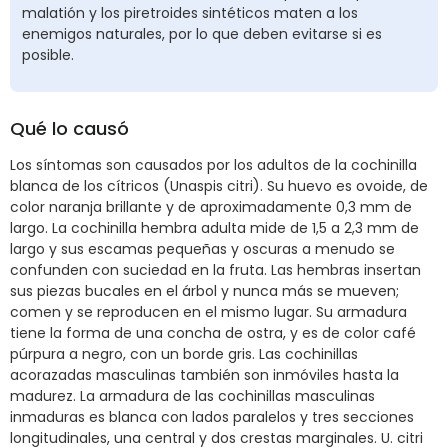
malatión y los piretroides sintéticos maten a los
enemigos naturales, por lo que deben evitarse si es
posible.
Qué lo causó
Los síntomas son causados por los adultos de la cochinilla
blanca de los cítricos (Unaspis citri). Su huevo es ovoide, de
color naranja brillante y de aproximadamente 0,3 mm de
largo. La cochinilla hembra adulta mide de 1,5 a 2,3 mm de
largo y sus escamas pequeñas y oscuras a menudo se
confunden con suciedad en la fruta. Las hembras insertan
sus piezas bucales en el árbol y nunca más se mueven;
comen y se reproducen en el mismo lugar. Su armadura
tiene la forma de una concha de ostra, y es de color café
púrpura a negro, con un borde gris. Las cochinillas
acorazadas masculinas también son inmóviles hasta la
madurez. La armadura de las cochinillas masculinas
inmaduras es blanca con lados paralelos y tres secciones
longitudinales, una central y dos crestas marginales. U. citri