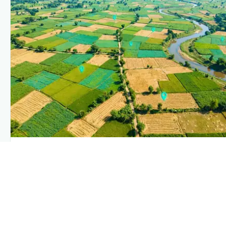
PLANTIX INTELLIGENCE
The intelligence behind this page
Explore the live agronomic data that powers Plantix disease
pages.
Discover
→