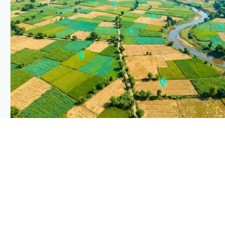
PLANTIX INTELLIGENCE
The intelligence behind this page
Explore the live agronomic data that powers Plantix
disease pages.
Discover
→