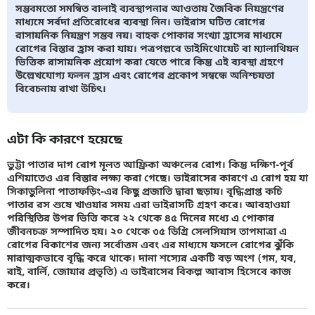
সম্ভবমতো সমন্বিত বালাই ব্যবস্থাপনার আওতায় জৈবিক নিয়ন্ত্রণের
মাধ্যমে সর্বদা প্রতিরোধের ব্যবস্থা নিন। ভাইরাস ঘটিত রোগের
রাসায়নিক নিয়ন্ত্রণ সম্ভব নয়। বাহক পোকার সংখ্যা হ্রাসের মাধ্যমে
রোগের বিস্তার হ্রাস করা যায়। পত্রপল্লবে ডাইমিথোয়েট বা ম্যালাথিয়ন
ভিত্তিক রাসায়নিক প্রয়োগ করা যেতে পারে কিন্তু এই ব্যবস্থা গ্রহণে
উল্লেখযোগ্য ফলন হ্রাস এবং রোগের প্রকোপ সম্বন্ধে অনিশ্চয়তা
বিবেচনায় রাখা উচিৎ।
এটা কি কারণে হয়েছে
ভুট্টা পাতার দাগ রোগ মূলত আফ্রিকা অঞ্চলের রোগ। কিন্তু দক্ষিণ-পূর্ব
এশিয়াতেও এর বিস্তার লক্ষ্য করা গেছে। ভাইরাসের কারণে এ রোগ হয় যা
সিকাডুলিনা পাতাফড়িং-এর কিছু প্রজাতি দ্বারা ছড়ায়। বৃদ্ধিপ্রাপ্ত কচি
পাতার রস শুষে খাওয়ার সময় এরা ভাইরাসটি গ্রহণ করে। আবহাওয়া
পরিস্থিতির উপর ভিত্তি করে ২২ থেকে ৪৫ দিনের মধ্যে এ পোকার
জীবনচক্র সম্পাদিত হয়। ২০ থেকে ৩৫ ডিগ্রি সেলসিয়াস তাপমাত্রা এ
রোগের বিকাশের জন্য সর্বোত্তম এবং এর মাধ্যমে ফসলে রোগের ঝুঁকি
মারাত্মকভাবে বৃদ্ধি করে থাকে। দানা শস্যের একটি বড় অংশ (গম, যব,
রাই, বার্লি, জোয়ার প্রভৃতি) এ ভাইরাসের বিকল্প আবাস হিসেবে কাজ
করে।