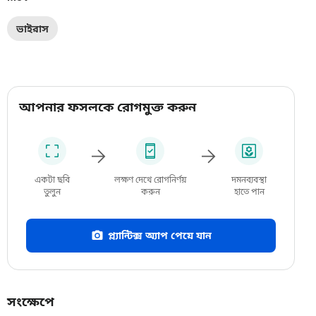
ভাইরাস
আপনার ফসলকে রোগমুক্ত করুন
একটা ছবি
লক্ষণ দেখে রোগনির্ণয়
দমনব্যবস্থা
তুলুন
করুন
হাতে পান
প্ল্যান্টিক্স অ্যাপ পেয়ে যান
সংক্ষেপে