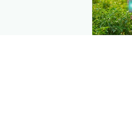
DEMAND CREATIO
Reach farmers
Put your product
moment they d
— right when th
Explore
→