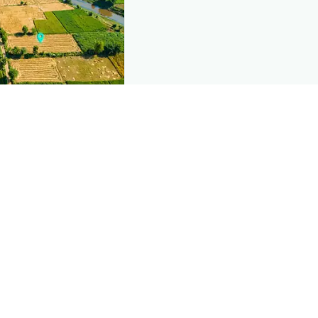
nd this page
mic data that powers