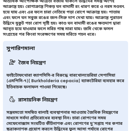
অত্যধিক আপেক্ষিক আর্দ্রতা বজায় থাকলে উদ্ভিদের সমস্ত অংশই
আক্রান্ত হয়। রোগাক্রান্ত শিকড় ঘন বাদামী রং ধারণ করে ও নরম মণ্ডবৎ
হয়ে যায় এবং এর ফলে চারা নেতিয়ে পড়া রোগে আক্রান্ত হয়। পাতায়
এবং ফলে ঘন সবুজ রঙের জল-সিক্ত দাগ দেখা যায়। আক্রান্ত পুরাতন
উদ্ভিদে মুকুট পচা রোগ সৃষ্টি হয়। কাণ্ড ঘন বাদামী রঙের ক্ষতদাগ দ্বারা
আবৃত হয়ে যাওয়ার ফলে মরিচ গাছ মারা যায়। জমি থেকে ফসল
সংগ্রহের পর কিংবা সংরক্ষণের সময় মরিচে পচন ধরে।
সুপারিশমালা
জৈব নিয়ন্ত্রণ
ফাইটোফথোরা ক্যাপসিসি-র বিরুদ্ধে বারখোলডেরিয়া সেপাসিয়া
(এমপিসি-৭)[ Burkholderia cepacia] ব্যাকটেরিয়া ব্যবহার করে
ইতিবাচক ফলাফল পাওয়া গিয়েছে।
রাসায়নিক নিয়ন্ত্রণ
সম্ভবমতো সমন্বিত বালাই ব্যবস্থাপনার আওতায় জৈবিক নিয়ন্ত্রণের
মাধ্যমে সর্বদা প্রতিরোধের ব্যবস্থা নিন। চারা রোপণের সময়
মেফেনোক্সাম সংঘটিত কীটনাশক এবং রোপণের দু’সপ্তাহ পর কপার
ছত্রাকনাশক প্রয়োগ করলে উদ্ভিদের ফুল আসা পর্যায়ে রোগের