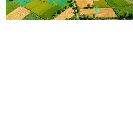
PLANTIX INTELLIGENCE
The intelligence behind this page
Explore the live agronomic data that powers Plantix
disease pages.
Discover
→