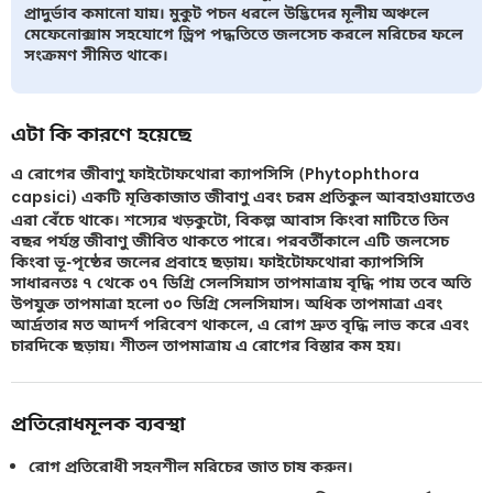
প্রাদুর্ভাব কমানো যায়। মুকুট পচন ধরলে উদ্ভিদের মূলীয় অঞ্চলে
মেফেনোক্সাম সহযোগে ড্রিপ পদ্ধতিতে জলসেচ করলে মরিচের ফলে
সংক্রমণ সীমিত থাকে।
এটা কি কারণে হয়েছে
এ রোগের জীবাণু ফাইটোফথোরা ক্যাপসিসি (Phytophthora
capsici) একটি মৃত্তিকাজাত জীবাণু এবং চরম প্রতিকুল আবহাওয়াতেও
এরা বেঁচে থাকে। শস্যের খড়কুটো, বিকল্প আবাস কিংবা মাটিতে তিন
বছর পর্যন্ত জীবাণু জীবিত থাকতে পারে। পরবর্তীকালে এটি জলসেচ
কিংবা ভূ-পৃষ্ঠের জলের প্রবাহে ছড়ায়। ফাইটোফথোরা ক্যাপসিসি
সাধারনতঃ ৭ থেকে ৩৭ ডিগ্রি সেলসিয়াস তাপমাত্রায় বৃদ্ধি পায় তবে অতি
উপযুক্ত তাপমাত্রা হলো ৩০ ডিগ্রি সেলসিয়াস। অধিক তাপমাত্রা এবং
আর্দ্রতার মত আদর্শ পরিবেশ থাকলে, এ রোগ দ্রুত বৃদ্ধি লাভ করে এবং
চারদিকে ছড়ায়। শীতল তাপমাত্রায় এ রোগের বিস্তার কম হয়।
প্রতিরোধমূলক ব্যবস্থা
রোগ প্রতিরোধী সহনশীল মরিচের জাত চাষ করুন।