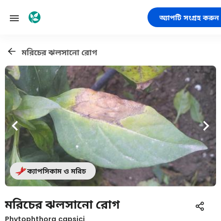
অ্যাপটি সংগ্রহ করুন
মরিচের ঝলসানো রোগ
ক্যাপসিকাম ও মরিচ
মরিচের ঝলসানো রোগ
Phytophthora capsici