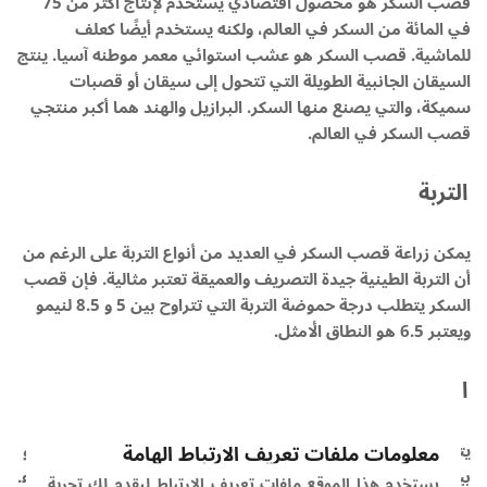
قصب السكر هو محصول اقتصادي يستخدم لإنتاج أكثر من 75
في المائة من السكر في العالم، ولكنه يستخدم أيضًا كعلف
للماشية. قصب السكر هو عشب استوائي معمر موطنه آسيا. ينتج
السيقان الجانبية الطويلة التي تتحول إلى سيقان أو قصبات
سميكة، والتي يصنع منها السكر. البرازيل والهند هما أكبر منتجي
قصب السكر في العالم.
التربة
يمكن زراعة قصب السكر في العديد من أنواع التربة على الرغم من
أن التربة الطينية جيدة التصريف والعميقة تعتبر مثالية. فإن قصب
السكر يتطلب درجة حموضة التربة التي تتراوح بين 5 و 8.5 لنيمو
ويعتبر 6.5 هو النطاق الأمثل.
المناخ
يتكيف قصب السكر مع المناخ الاستوائي أو شبه الاستوائي وينمو
معلومات ملفات تعريف الارتباط الهامة
بين خط العرض 36.7 درجة شمالًا و 31.0 درجة جنوب خط الاستواء.
يستخدم هذا الموقع ملفات تعريف الارتباط ليقدم لك تجربة